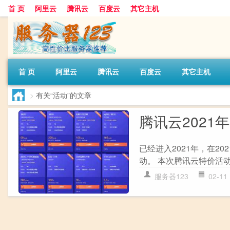
首 页
阿里云
腾讯云
百度云
其它主机
首 页
阿里云
腾讯云
百度云
其它主机
>
有关“活动”的文章
腾讯云2021
已经进入2021年，在2
动。 本次腾讯云特价活动主
服务器123
02-11