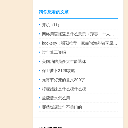
猜你想看的文章
开机（f1）
网络用语抠逼是什么意思（形容一个人抠逼代表什么）什么梗
kookeey：强烈推荐一家靠谱海外独享原生静态住宅IP（ISP）服务商，双11大促活动开始了！
过年算工资吗
美国消防员多大年龄退休
保卫萝卜2126攻略
元宵节灯笼的意义200字
柠檬姐妹是什么梗什么梗
兰蔻蓝水怎么用
哪些饭店过年不关门的