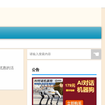
☚
大优惠的活
公告