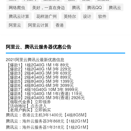
网络爬虫
美好，一直在身边
腾讯
腾讯QQ
腾讯云
腾讯云计算
花样游广州
英特尔
设计
软件
阿里云
阿里云计算
香港
阿里云、腾讯云服务器优惠公告
2021阿里云腾讯云最新优惠信息
【爆款1】1核2G40G 1M 1年 89元
【爆款2】1核2G40G 1M 3年 229元
【爆款3】2核4G40G 3M 3年 639元
【爆款4】2核4G40G 5M 3年 899元
【爆款5】2核8G40G 5M 3年 1399元
【爆款6】4核8G40G 6M 3年 3099元
【爆款7】4核16G40G 10M 3年 9999元
【爆款8】1核1G40G 1M 1年(香港) 119元
【爆款9】2核4G40G 5M 3年(香港) 2926元
【领取代金券】
立即领券
【活动地址】
点击进入
【老用户购买】
立即购买
腾讯云：
香港云主机3年1400元【4核8G5M】
腾讯云：
海外云服务器3年868元【1核2G1M】
腾讯云：
海外云服务器1年318元【1核2G1M】