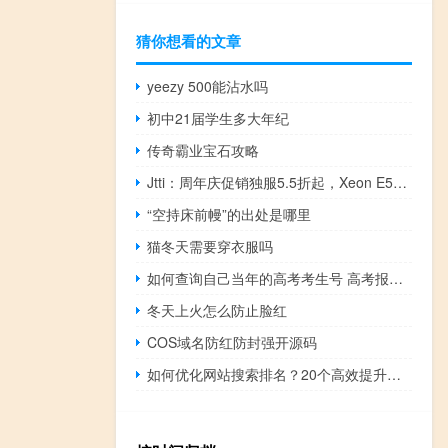
猜你想看的文章
yeezy 500能沾水吗
初中21届学生多大年纪
传奇霸业宝石攻略
Jtti：周年庆促销独服5.5折起，Xeon E5专用服务器低至$96.9/月，16GB RAM-50M不限流-DDoS保护
“空持床前幔”的出处是哪里
猫冬天需要穿衣服吗
如何查询自己当年的高考考生号 高考报名考生号怎么查
冬天上火怎么防止脸红
COS域名防红防封强开源码
如何优化网站搜索排名？20个高效提升网站搜索排名的SEO策略