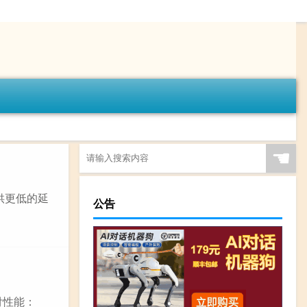
☚
供更低的延
公告
付性能：