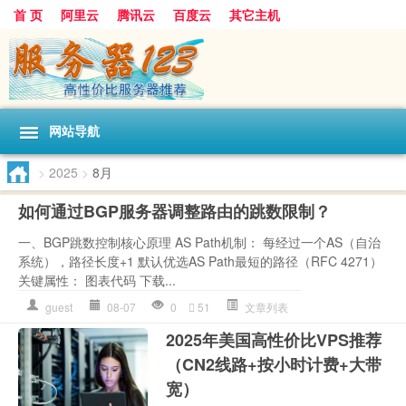
首 页
阿里云
腾讯云
百度云
其它主机
网站导航
>
2025
>
8月
如何通过BGP服务器调整路由的跳数限制？
一、BGP跳数控制核心原理 AS Path机制： 每经过一个AS（自治
系统），路径长度+1 默认优选AS Path最短的路径（RFC 4271）
关键属性： 图表代码 下载...
guest
08-07
0
51
文章列表
2025年美国高性价比VPS推荐
（CN2线路+按小时计费+大带
宽）