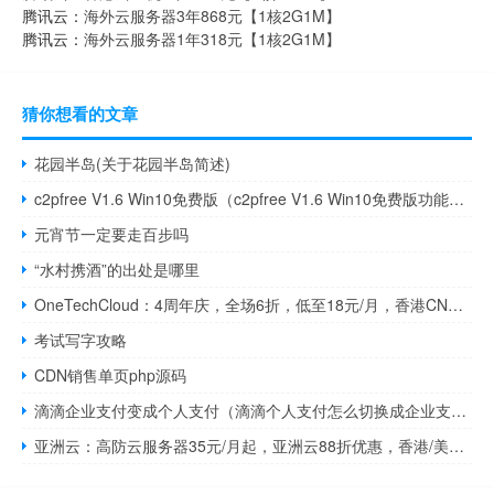
腾讯云：
海外云服务器3年868元【1核2G1M】
腾讯云：
海外云服务器1年318元【1核2G1M】
猜你想看的文章
花园半岛(关于花园半岛简述)
c2pfree V1.6 Win10免费版（c2pfree V1.6 Win10免费版功能简介）
元宵节一定要走百步吗
“水村携酒”的出处是哪里
OneTechCloud：4周年庆，全场6折，低至18元/月，香港CN2/香港CMI/美国CN2GIA(原生IP)/美国CN2GIA+高防/美国CU2(原生IP)
考试写字攻略
CDN销售单页php源码
滴滴企业支付变成个人支付（滴滴个人支付怎么切换成企业支付呢）
亚洲云：高防云服务器35元/月起，亚洲云88折优惠，香港/美国/日本CN2 VPS线路22元/月起