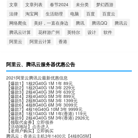
文章
文章列表
春节2024
未分类
梦幻西游
法律
淘宝网
生活助理
电脑
百度
百度云
网络爬虫
美好，一直在身边
腾讯
腾讯QQ
腾讯云
腾讯云计算
花样游广州
英特尔
设计
软件
阿里云
阿里云计算
香港
阿里云、腾讯云服务器优惠公告
2021阿里云腾讯云最新优惠信息
【爆款1】1核2G40G 1M 1年 89元
【爆款2】1核2G40G 1M 3年 229元
【爆款3】2核4G40G 3M 3年 639元
【爆款4】2核4G40G 5M 3年 899元
【爆款5】2核8G40G 5M 3年 1399元
【爆款6】4核8G40G 6M 3年 3099元
【爆款7】4核16G40G 10M 3年 9999元
【爆款8】1核1G40G 1M 1年(香港) 119元
【爆款9】2核4G40G 5M 3年(香港) 2926元
【领取代金券】
立即领券
【活动地址】
点击进入
【老用户购买】
立即购买
腾讯云：
香港云主机3年1400元【4核8G5M】