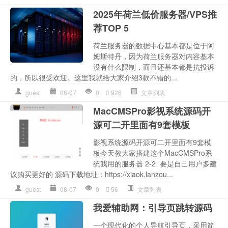
2025年荷兰低价服务器/VPS推
荐TOP 5
荷兰服务器的数据中心基本都是位于阿
姆斯特丹，因为荷兰服务器对内容基本
没有什么限制，而且还基本都是抗投诉
的，所以很受欢迎。这里我就给大家介绍3款不错的...
guest
08-07
0
926
文章列表
MacCMSPro影视系统源码开
源可二开里面有9套模板
影视系统源码开源可二开里面有9套模
板今天教大家搭建这个MacCMSPro系
统我用的服务器 2-2 要是自己用户多建
议购买更好的 源码下载地址：https://xiaok.lanzou...
guest
08-07
0
56
文章列表
我爱辅助网：引导页跳转源码
一个现代化的个人导航引导页，采用简