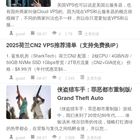
美国VPS也可以说是美国云服务器，也
有国外商家叫做Cloud VPS的。因为现在VPS和云服务器的概念很
模糊了，不同的商家叫法也不一样，所以你只需要知道VPS和云
服...
guest
08-07
0
76
文章列表
2025荷兰CN2 VPS推荐清单（支持免费换IP）
1. 鲨鱼机房（SharkTech）荷兰CN2 配置： 2核CPU / 4GB内存 /
50GB NVMe SSD 1Gbps带宽 / 2TB月流量（CN2+GIA优化） 价
格：$8.99/月（年付优惠至$6...
guest
08-07
0
245
文章列表
侠盗猎车手：罪恶都市重制版/
Grand Theft Auto
《侠盗猎车手：罪恶都市重制版》游戏
中，我们来到了20世纪80年代…… 体
验汤米·维尔切蒂的传说，领略灯红酒绿
的热带都会，在背叛与复仇之间纸醉金迷， 并以您...
guest
08-07
0
928
文章列表