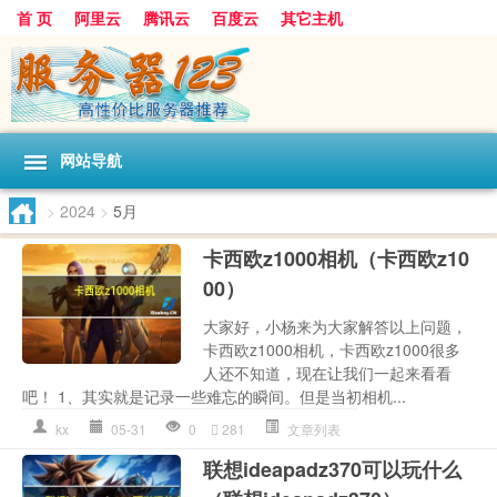
首 页
阿里云
腾讯云
百度云
其它主机
网站导航
>
2024
>
5月
卡西欧z1000相机（卡西欧z10
00）
大家好，小杨来为大家解答以上问题，
卡西欧z1000相机，卡西欧z1000很多
人还不知道，现在让我们一起来看看
吧！ 1、其实就是记录一些难忘的瞬间。但是当初相机...
kx
05-31
0
281
文章列表
联想ideapadz370可以玩什么