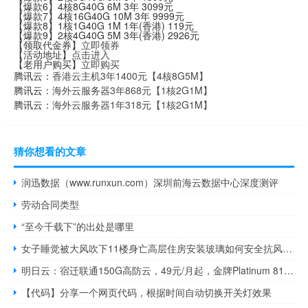
【爆款6】4核8G40G 6M 3年 3099元
【爆款7】4核16G40G 10M 3年 9999元
【爆款8】1核1G40G 1M 1年(香港) 119元
【爆款9】2核4G40G 5M 3年(香港) 2926元
【领取代金券】
立即领券
【活动地址】
点击进入
【老用户购买】
立即购买
腾讯云：
香港云主机3年1400元【4核8G5M】
腾讯云：
海外云服务器3年868元【1核2G1M】
腾讯云：
海外云服务器1年318元【1核2G1M】
猜你想看的文章
润迅数据（www.runxun.com）深圳前海云数据中心深度测评
劳动合同类型
“至今千载下”的出处是哪里
女子睡觉被大风吹下11楼身亡高层住房安装玻璃如何安全抗风？｜第2眼 到底什么情况嘞
明日云：宿迁联通150G高防云，49元/月起，金牌Platinum 8124M 系列CPU，Steam/高频游戏服务器优选
【代码】分享一个网页代码，根据时间自动切换开关灯效果