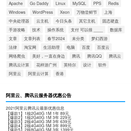
Apache
Go Daddy
Linux
MySQL
PPS
Redis
Windows
WordPress
Xeon
万物尝鲜节
上海
中央处理器
云主机
今日头条
其它主机
固态硬盘
手游攻略
技术
操作系统
支付 可以很 ____
数据库
文章
文章列表
春节2024
未分类
梦幻西游
法律
淘宝网
生活助理
电脑
百度
百度云
网络爬虫
美好，一直在身边
腾讯
腾讯QQ
腾讯云
腾讯云计算
花样游广州
英特尔
设计
软件
阿里云
阿里云计算
香港
阿里云、腾讯云服务器优惠公告
2021阿里云腾讯云最新优惠信息
【爆款1】1核2G40G 1M 1年 89元
【爆款2】1核2G40G 1M 3年 229元
【爆款3】2核4G40G 3M 3年 639元
【爆款4】2核4G40G 5M 3年 899元
【爆款5】2核8G40G 5M 3年 1399元