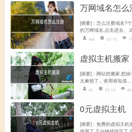
万网域名怎么
[摘要]：怎么注册域名?
的万网域名,点击进去。 2
ww
12-10
1
虚拟主机搬家
[摘要]：网站想搬家,想
太麻烦了... 谁用谁知道..
xn
12-10
44
0元虚拟主机
[摘要]：免费的虚拟主
使用了,几分钟就搞定了,非