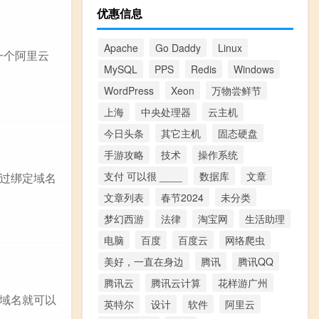
优惠信息
Apache
Go Daddy
Linux
一个阿里云
MySQL
PPS
Redis
Windows
WordPress
Xeon
万物尝鲜节
上海
中央处理器
云主机
今日头条
其它主机
固态硬盘
手游攻略
技术
操作系统
支付 可以很 ____
数据库
文章
不过绑定域名
文章列表
春节2024
未分类
梦幻西游
法律
淘宝网
生活助理
电脑
百度
百度云
网络爬虫
美好，一直在身边
腾讯
腾讯QQ
腾讯云
腾讯云计算
花样游广州
的域名就可以
英特尔
设计
软件
阿里云