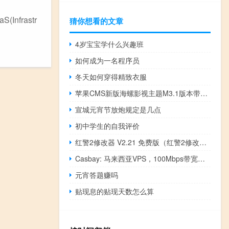
frastr
猜你想看的文章
4岁宝宝学什么兴趣班
如何成为一名程序员
冬天如何穿得精致衣服
苹果CMS新版海螺影视主题M3.1版本带后台自适应去授权完全解密
宣城元宵节放炮规定是几点
初中学生的自我评价
红警2修改器 V2.21 免费版（红警2修改器 V2.21 免费版功能简介）
Casbay: 马来西亚VPS，100Mbps带宽不限流量，月付 $9.59起
元宵答题赚吗
贴现息的贴现天数怎么算