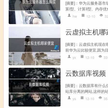
[摘要]：华为云服务器市
算I型、计算II型、内存优
hw
12-10
3
云虚拟主机哪
[摘要]：云虚拟主机现
前华为云比较便宜,因为目
yx
12-10
33
云数据库视频
[摘要]：云数据库有什么
站库分离的网站,这样的站
ys
12-10
35