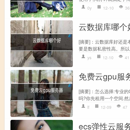
0y
12-10
36
云数据库哪个
[摘要]：云数据库好还
要是数据私密性高。所以,
ys
12-10
41
免费云gpu服
[摘要]：怎么选择:专业
吗?你先租用一个空间.然后有
lf
12-09
47
ecs弹性云服