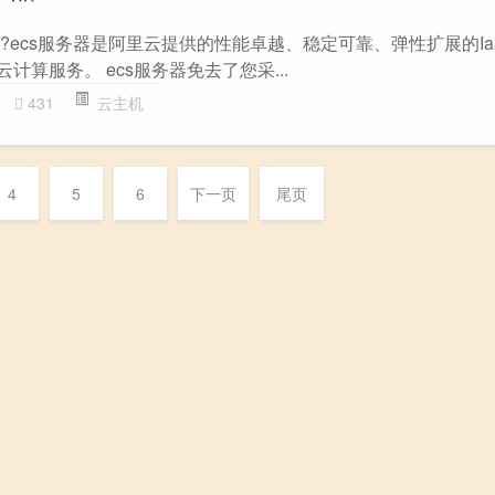
?ecs服务器是阿里云提供的性能卓越、稳定可靠、弹性扩展的IaaS(In
ce)级别云计算服务。 ecs服务器免去了您采...
431
云主机
4
5
6
下一页
尾页