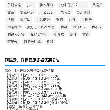
手游攻略
技术
操作系统
支付 可以很 ____
数据库
文章
文章列表
春节2024
未分类
梦幻西游
法律
淘宝网
生活助理
电脑
百度
百度云
网络爬虫
美好，一直在身边
腾讯
腾讯QQ
腾讯云
腾讯云计算
花样游广州
英特尔
设计
软件
阿里云
阿里云计算
香港
阿里云、腾讯云服务器优惠公告
2021阿里云腾讯云最新优惠信息
【爆款1】1核2G40G 1M 1年 89元
【爆款2】1核2G40G 1M 3年 229元
【爆款3】2核4G40G 3M 3年 639元
【爆款4】2核4G40G 5M 3年 899元
【爆款5】2核8G40G 5M 3年 1399元
【爆款6】4核8G40G 6M 3年 3099元
【爆款7】4核16G40G 10M 3年 9999元
【爆款8】1核1G40G 1M 1年(香港) 119元
【爆款9】2核4G40G 5M 3年(香港) 2926元
【领取代金券】
立即领券
【活动地址】
点击进入