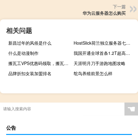
下一篇
华为云服务器怎么购买
相关问题
新昌过年的风俗是什么
HostSlick荷兰独立服务器七折优惠：41.3欧元/月起，支持支付宝/Paypal
什么是动漫制作
我国开通全球首条1.2T超高速下一代互联网主干通路
搬瓦工VPS优惠码领取，搬瓦工VPS选购，美国/香港/日本高端CN2 GIA线路、助力企业运营
天涯明月刀手游跑地图攻略
品牌折扣女装加盟排名
鸵鸟养殖前景怎么样
☚
公告