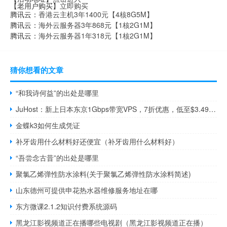
【老用户购买】
立即购买
腾讯云：
香港云主机3年1400元【4核8G5M】
腾讯云：
海外云服务器3年868元【1核2G1M】
腾讯云：
海外云服务器1年318元【1核2G1M】
猜你想看的文章
“和我诗何益”的出处是哪里
JuHost：新上日本东京1Gbps带宽VPS，7折优惠，低至$3.49/月，三网直连
金蝶k3如何生成凭证
补牙齿用什么材料好还便宜（补牙齿用什么材料好）
“吾尝念古昔”的出处是哪里
聚氯乙烯弹性防水涂料(关于聚氯乙烯弹性防水涂料简述)
山东德州可提供申花热水器维修服务地址在哪
东方微课2.1.2知识付费系统源码
黑龙江影视频道正在播哪些电视剧（黑龙江影视频道正在播）