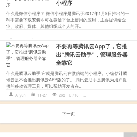
小程序
什么是微信小程序？ 微信小程序是腾讯于2017年1月9日推出的一
种不需要下载安装即可在微信平台上使用的应用，主要提供给企
业、政府、媒体、其他组织或个人的开...
DNS
,
Git
,
GitHub
,
Pages
,
Win
Aliyun
11-27
239
21
讯
,
腾讯云计算
不要再等腾讯云App了，它推
出“腾讯云助手”，管理服务器
全靠它
什么是腾讯云助手 它就是腾讯云在微信端的小程序。小编估计腾
讯云是不会推出腾讯云APP版的了。 腾讯云助手是腾讯为用户提
供的移动管理工具，可以帮助开发者在...
Aliyun
11-27
262
716
DNS
,
MySQL
,
Redis
,
数据库
下一页