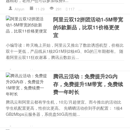
越精彩，老用户也可以参加续费5...
Aliyun
11-29
291
117
文章
,
腾讯
,
腾讯云计算
阿里云双12拼团活动1-5M带宽
的5款新品，比双11价格更便
宜
小编导读：昨天晚上开始，阿里云又推出了数款诱惑机型，价格比
双十一更低，产品线从1核2G1M到2核4G、8G的三年期都有。 随
着阿里云双11狂欢谢幕，腾讯云数款云...
WordPress
,
中央处理器
,
技
Aliyun
11-29
243
670
阿里巴巴集团
腾讯云活动：免费提升2G内
存，免费提升1M带宽，免费续
费一年时长
腾讯云和阿里云都有学生机，10元/月超便宜。而今推出的活动比
学生机配置更高，性价比更高。 先晒晒活动价到手的配置： 1核4
GB2Mbps云服务器，系统盘50G高性能...
Apache
,
CentOS
,
Linux
,
Ubu
Aliyun
11-28
214
283
Press
,
上海
,
技术
,
美好，一直在