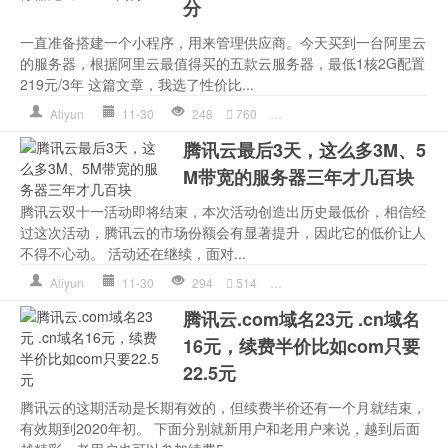
分
一直准备搭建一个小程序，用来管理供应商。今天买到一台阿里云
的服务器，根据阿里云最值得买的五款云服务器，最低1核2G配置
219元/3年 这篇文章，我选了性价比...
Aliyun
11-30
248
760
Xeon
,
中央处理器
,
文章
,
英
腾讯云最后3天，这么多3M、5
M带宽的服务器三年才几百块
腾讯云双十一活动即将结束，本次活动创造出历史最低价，相信经
过这次活动，腾讯云的市场份额会有显著提升，因此它的低价让人
不得不心动。 活动还在继续，面对...
Aliyun
11-30
294
514
Apache
,
Windows
,
国创上头
腾讯云.com域名23元 .cn域名
16元，续费半价比如com只要
22.5元
腾讯云的这期活动是长期有效的，但续费半价还有一个月就结束，
有效期到2020年初。 下面分别就新用户和老用户来说，越到后面