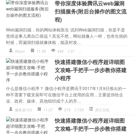
带你深度体验腾讯云web漏洞
扫描服务(附后台操作的图文流
程)
Web漏洞扫描，你的网站体检医生 说到Web漏洞扫描，你是不是
觉得这事儿离自己很远？其实不然，网站就像人一样，也有生病的
时候，而漏洞扫描就像体检，能及时发...
Aliyun
11-28
542
37
Git
,
SQL
,
信息安全
,
腾讯
,
腾讯
快速搭建微信小程序超详细图
文攻略-手把手一步步教你搭建
小程序
什么是微信小程序？ 微信小程序是腾讯于2017年1月9日推出的一
种不需要下载安装即可在微信平台上使用的应用，主要提供给企
业、政府、媒体、其他组织或个人的开...
服务器123
11-27
275
729
其它主机
快速搭建微信小程序超详细图
文攻略-手把手一步步教你搭建