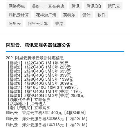
网络爬虫
美好，一直在身边
腾讯
腾讯QQ
腾讯云
腾讯云计算
花样游广州
英特尔
设计
软件
阿里云
阿里云计算
香港
阿里云、腾讯云服务器优惠公告
2021阿里云腾讯云最新优惠信息
【爆款1】1核2G40G 1M 1年 89元
【爆款2】1核2G40G 1M 3年 229元
【爆款3】2核4G40G 3M 3年 639元
【爆款4】2核4G40G 5M 3年 899元
【爆款5】2核8G40G 5M 3年 1399元
【爆款6】4核8G40G 6M 3年 3099元
【爆款7】4核16G40G 10M 3年 9999元
【爆款8】1核1G40G 1M 1年(香港) 119元
【爆款9】2核4G40G 5M 3年(香港) 2926元
【领取代金券】
立即领券
【活动地址】
点击进入
【老用户购买】
立即购买
腾讯云：
香港云主机3年1400元【4核8G5M】
腾讯云：
海外云服务器3年868元【1核2G1M】
腾讯云：
海外云服务器1年318元【1核2G1M】