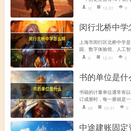
nj
12-31
0
闵行北桥中学
上海市闵行区北桥中学是
园、数字体验馆、人工智
lx
12-31
0
书的单位是什
书籍的计量单位通常有以下
订成册时，每一册就是一本书
sd
12-31
0
中途建账固定