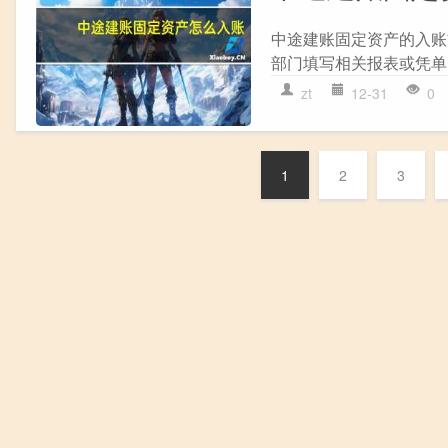
中途建账固定资产的入账方
部门填写相关报表或凭单，并
zt
12-31
0
1
2
3