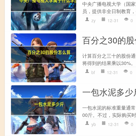
中央广播电视大学（国家
员，提供非全日制教育，
zy
12-31
0
百分之30的
计算百分之三十的股份通常
将得到的结果乘以30%。 
bf
12-31
0
一包水泥多少
一包水泥的标准重量通常
00斤。不过，实际购买时
yb
12-31
0