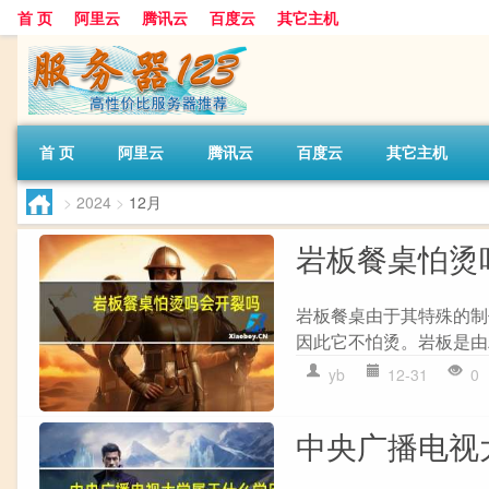
首 页
阿里云
腾讯云
百度云
其它主机
首 页
阿里云
腾讯云
百度云
其它主机
>
2024
>
12月
岩板餐桌怕烫
岩板餐桌由于其特殊的制作
因此它不怕烫。岩板是由
yb
12-31
0
中央广播电视