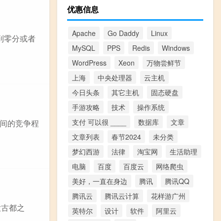
优惠信息
Apache
Go Daddy
Linux
到零分或者
MySQL
PPS
Redis
Windows
WordPress
Xeon
万物尝鲜节
上海
中央处理器
云主机
今日头条
其它主机
固态硬盘
手游攻略
技术
操作系统
支付 可以很 ____
数据库
文章
间的竞争程
文章列表
春节2024
未分类
梦幻西游
法律
淘宝网
生活助理
电脑
百度
百度云
网络爬虫
美好，一直在身边
腾讯
腾讯QQ
腾讯云
腾讯云计算
花样游广州
大古都之
英特尔
设计
软件
阿里云