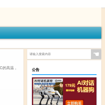
☚
°C的高温，
公告