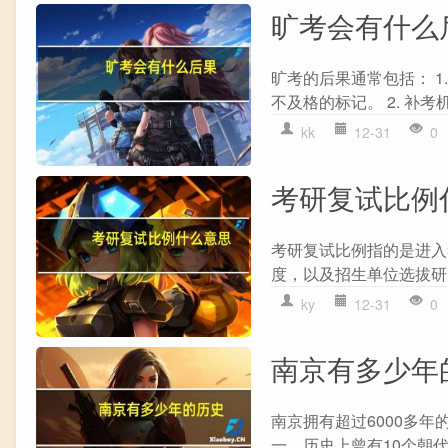
旷考会有什么
旷考的后果通常包括： 
不及格的标记。 2. 补考
kk
12-31
0
考研复试比例
考研复试比例指的是进入
度，以及招生单位选拔研
ky
12-31
0
南京有多少年
南京拥有超过6000多年
一，历史上曾有10个朝代