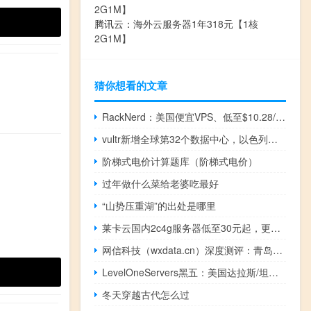
2G1M】
腾讯云：
海外云服务器1年318元【1核
2G1M】
猜你想看的文章
RackNerd：美国便宜VPS、低至$10.28/年、美国高性能服务器低至$59/月、虚拟主机$9/年、高性能Windows服务器
vultr新增全球第32个数据中心，以色列特拉维夫，月付2.5美元起，支持按小时计费，可随意换IP
阶梯式电价计算题库（阶梯式电价）
过年做什么菜给老婆吃最好
“山势压重湖”的出处是哪里
莱卡云国内2c4g服务器低至30元起，更有各地区境外vps等产品限时特惠
网信科技（wxdata.cn）深度测评：青岛崂山IDC服务商，胶东半岛企业数字化伙伴
LevelOneServers黑五：美国达拉斯/坦帕/荷兰阿姆斯特丹独立服务器47.99美元/月起，VPS七折优惠
冬天穿越古代怎么过