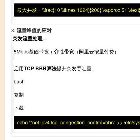
最大并发 = \\frac{10 \\times 1024}{200} \\approx 51 \\te
3.
流量峰值的应对
突发流量处理
：
5Mbps基础带宽 + 弹性带宽（阿里云按量付费）
启用
TCP BBR算法
提升突发吞吐量：
bash
复制
下载
echo
\"net.ipv4.tcp_congestion_control=bbr\"
>>
/etc/sys