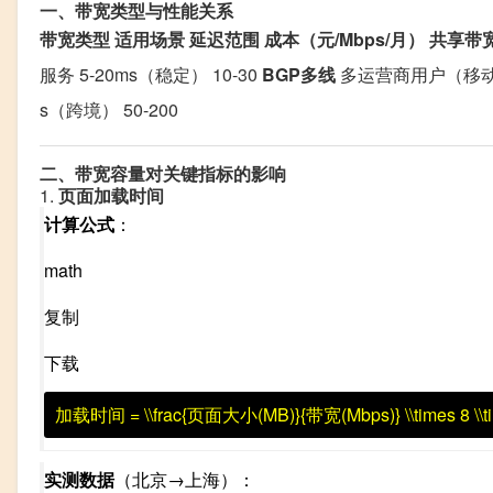
一、带宽类型与性能关系
带宽类型
适用场景
延迟范围
成本（元/Mbps/月）
共享带
服务 5-20ms（稳定） 10-30
BGP多线
多运营商用户（移动/联
s（跨境） 50-200
二、带宽容量对关键指标的影响
1.
页面加载时间
计算公式
：
math
复制
下载
加载时间 = \\frac{页面大小(MB)}{带宽(Mbps)} \\times 8 \
实测数据
（北京→上海）：