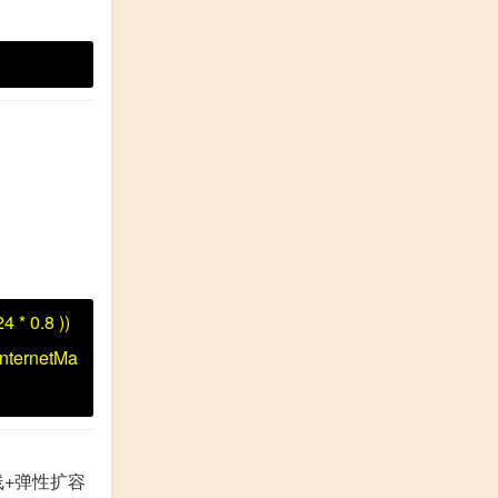
24
*
0.8
))
InternetMa
多线+弹性扩容