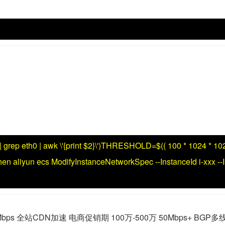
|
grep
eth0
|
awk
\'{print $2}\'
)
THRESHOLD
=
$((
100
*
1024
*
10
hen
aliyun ecs ModifyInstanceNetworkSpec
--InstanceId
i-xxx
--
ps 全站CDN加速 电商促销期 100万-500万 50Mbps+ BGP