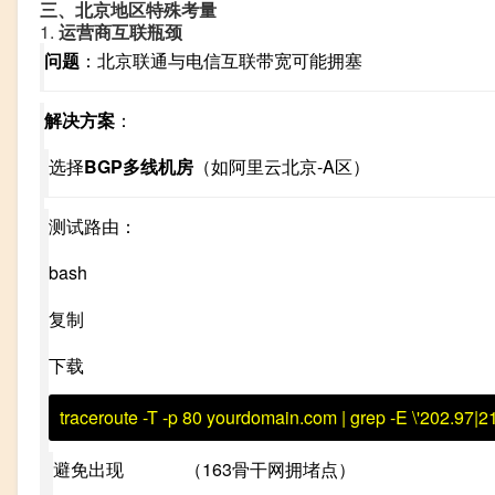
三、北京地区特殊考量
1.
运营商互联瓶颈
问题
：北京联通与电信互联带宽可能拥塞
解决方案
：
选择
BGP多线机房
（如阿里云北京-A区）
测试路由：
bash
复制
下载
traceroute
-T
-p
80
yourdomain.com
|
grep
-E
\'202.97|2
避免出现
202.97
（163骨干网拥堵点）