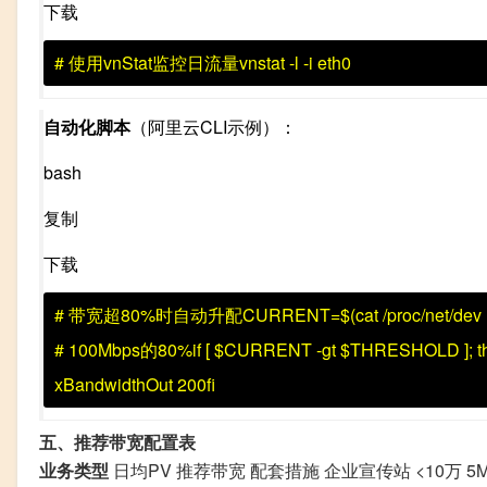
下载
# 使用vnStat监控日流量
vnstat
-l
-i
eth0
自动化脚本
（阿里云CLI示例）：
bash
复制
下载
# 带宽超80%时自动升配
CURRENT
=
$(
cat
/proc/net/dev
# 100Mbps的80%
if
[
$CURRENT
-gt
$THRESHOLD
]
;
t
xBandwidthOut
200
fi
五、推荐带宽配置表
业务类型
日均PV 推荐带宽 配套措施 企业宣传站 <10万 5Mb