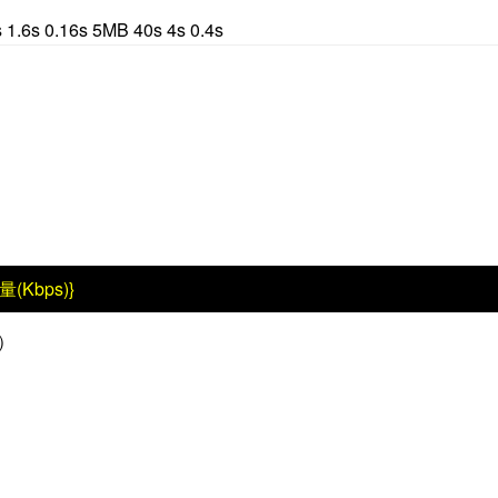
 0.16s 5MB 40s 4s 0.4s
量(Kbps)}
用）