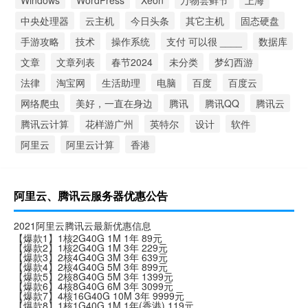
Windows
WordPress
Xeon
万物尝鲜节
上海
中央处理器
云主机
今日头条
其它主机
固态硬盘
手游攻略
技术
操作系统
支付 可以很 ____
数据库
文章
文章列表
春节2024
未分类
梦幻西游
法律
淘宝网
生活助理
电脑
百度
百度云
网络爬虫
美好，一直在身边
腾讯
腾讯QQ
腾讯云
腾讯云计算
花样游广州
英特尔
设计
软件
阿里云
阿里云计算
香港
阿里云、腾讯云服务器优惠公告
2021阿里云腾讯云最新优惠信息
【爆款1】1核2G40G 1M 1年 89元
【爆款2】1核2G40G 1M 3年 229元
【爆款3】2核4G40G 3M 3年 639元
【爆款4】2核4G40G 5M 3年 899元
【爆款5】2核8G40G 5M 3年 1399元
【爆款6】4核8G40G 6M 3年 3099元
【爆款7】4核16G40G 10M 3年 9999元
【爆款8】1核1G40G 1M 1年(香港) 119元