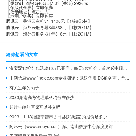
【爆款9】2核4G40G 5M 3年(香港) 2926元
【领取代金券】
立即领券
【活动地址】
点击进入
【老用户购买】
立即购买
腾讯云：
香港云主机3年1400元【4核8G5M】
腾讯云：
海外云服务器3年868元【1核2G1M】
腾讯云：
海外云服务器1年318元【1核2G1M】
猜你想看的文章
淘宝双12抢红包活动12.7已开启，每天3次机会，首次必中现金红包
丰网信息www.fineidc.com专业测评：武汉优质IDC服务商，华中地区企业上云优选
有关过年的句子
2023湖南高考物理单科均分在多少
超过年龄的医保可以补交吗
2023-11-13福建宁德市古田县(鸡腿菇)的报价是多少
阿沐云（www.amuyun.cn）深圳南山数据中心深度测评