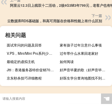
上一篇
阿里云12.3日上线双十二活动，2核4G3M3年799元，老客户也有
下一篇
云数据库RDS基础版，和高可用版在价格和性能上有什么区别
相关问题
面试常问的问题及回答
家有孩子过年注意什么事项
V.PS，Mini/Mini Pro系列少量库存补货，香港/日本/悉尼等机房，KVM虚拟/1Gbps带宽低至€29.95/年
过年带什么水果回老家好
最稳定的虚拟主机
如何阅读
Jtti：香港服务器特价促销70% off，100M带宽@不限流量，$ 99.3/月，免费20G DDoS防御
好声音毕夏的歌（好声音毕夏整容前）
京东秒杀技巧详细教程
好医生学分查询地图找不到（好医生学分查询）
☚