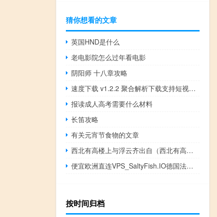
猜你想看的文章
英国HND是什么
老电影院怎么过年看电影
阴阳师 十八章攻略
速度下载 v1.2.2 聚合解析下载支持短视频解析下载
报读成人高考需要什么材料
长笛攻略
有关元宵节食物的文章
西北有高楼上与浮云齐出自（西北有高楼上与浮云齐）
便宜欧洲直连VPS_SaltyFish.IO德国法兰克福三网回程联通AS10099线路VPS特别款399元/年（2核2G内存）
按时间归档