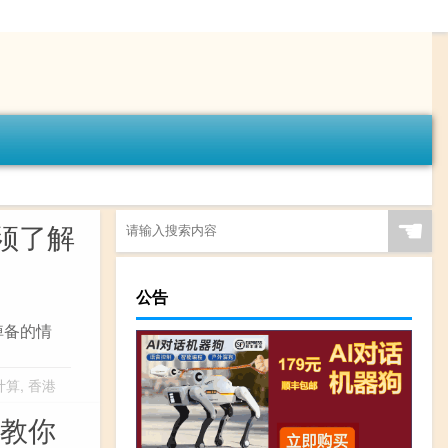
☚
须了解
公告
掉备的情
计算
,
香港
步教你