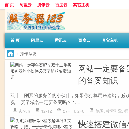
首 页
阿里云
腾讯云
百度云
其它主机
首 页
阿里云
腾讯云
百度云
其它主机
>
操作系统
网站一定要备
的备案知识
双十二刚买的服务器的小伙伴，如果你打算用来建站，必
况。 买了域名一定要备案吗？ 1....
Aliyun
12-12
274
248
德国
,
搜索引擎
,
操
快速搭建微信