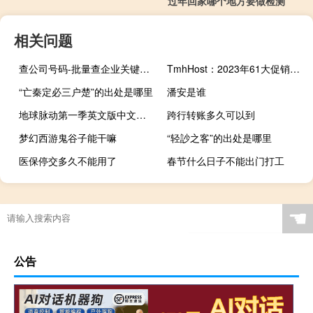
过年回家哪个地方要做检测
相关问题
查公司号码-批量查企业关键人电话-低成本高效获客
TmhHost：2023年61大促销，全场云服务器一律7折，低至21元，解锁奈飞/tiktok/chatgpt，支持支付宝
“亡秦定必三户楚”的出处是哪里
潘安是谁
地球脉动第一季英文版中文字幕（地球脉动第一季英文版）
跨行转账多久可以到
梦幻西游鬼谷子能干嘛
“轻訬之客”的出处是哪里
医保停交多久不能用了
春节什么日子不能出门打工
☚
公告