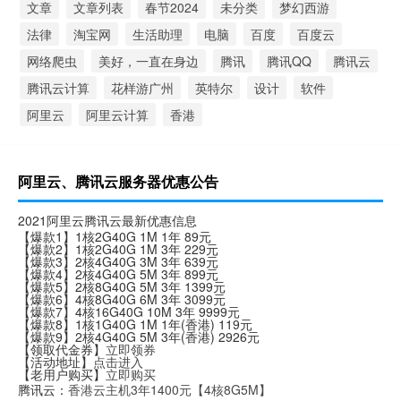
文章
文章列表
春节2024
未分类
梦幻西游
法律
淘宝网
生活助理
电脑
百度
百度云
网络爬虫
美好，一直在身边
腾讯
腾讯QQ
腾讯云
腾讯云计算
花样游广州
英特尔
设计
软件
阿里云
阿里云计算
香港
阿里云、腾讯云服务器优惠公告
2021阿里云腾讯云最新优惠信息
【爆款1】1核2G40G 1M 1年 89元
【爆款2】1核2G40G 1M 3年 229元
【爆款3】2核4G40G 3M 3年 639元
【爆款4】2核4G40G 5M 3年 899元
【爆款5】2核8G40G 5M 3年 1399元
【爆款6】4核8G40G 6M 3年 3099元
【爆款7】4核16G40G 10M 3年 9999元
【爆款8】1核1G40G 1M 1年(香港) 119元
【爆款9】2核4G40G 5M 3年(香港) 2926元
【领取代金券】
立即领券
【活动地址】
点击进入
【老用户购买】
立即购买
腾讯云：
香港云主机3年1400元【4核8G5M】