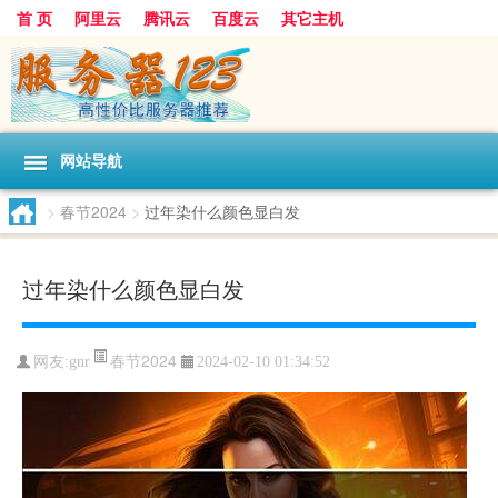
首 页
阿里云
腾讯云
百度云
其它主机
网站导航
>
春节2024
>
过年染什么颜色显白发
过年染什么颜色显白发
春节2024
网友:gnr
2024-02-10 01:34:52