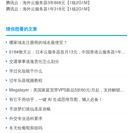
腾讯云：
海外云服务器3年868元【1核2G1M】
腾讯云：
海外云服务器1年318元【1核2G1M】
猜你想看的文章
哪家域名注册商的域名最便宜？
618#衡天云：日本云服务器首月13元，中国香港云服务器1年仅需337元
交通肇事逃逸责任怎么划分
学过化妆能干什么
过年乐器视频教程
Megalayer：美国家庭宽带VPS新品5折80元/月起，支持解锁美国电视、流媒体、游戏等多个应用场景
有它不用动手，一键 AI 生成思维导图，懒人必备！
手游梦幻诛仙圣巫攻略
外交专业选科要求
冬天给葡萄剪枝吗