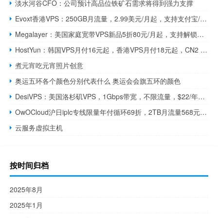
淡水河谷CFO：公司预计高品位铁矿石需求将得到强力支撑
Evoxt香港VPS：250GB月流量，2.99美元/月起，支持支付宝/Paypal
Megalayer：美国家庭宽带VPS新品5折80元/月起，支持解锁美国电视、流媒体、游戏等多个应用场景
HostYun：韩国VPS月付16元起，香港VPS月付18元起，CN2 GIA/AS9929线路
煮元宵吃元宵照片创意
奥运五环各个颜色分别代表什么 奥运会会旗五环的颜色
DesiVPS：美国洛杉矶VPS，1Gbps带宽，不限流量，$22/年，免费换IP3次，支持中文Windows
OwOCloud沪日iplc专线限量年付循环69折，2TB月流量568元/月，支持支付宝/微信支付
云服务虚拟主机
按时间归档
2025年8月
2025年1月