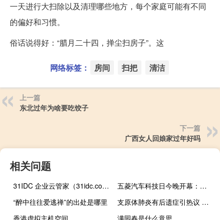
一天进行大扫除以及清理哪些地方，每个家庭可能有不同
的偏好和习惯。
俗话说得好：“腊月二十四，掸尘扫房子”。这
网络标签：
房间
扫把
清洁
上一篇
东北过年为啥要吃饺子
下一篇
广西女人回娘家过年好吗
相关问题
31IDC 企业云管家（31idc.com）深度测评：合肥庐阳区企业级IDC服务商，一站式云解决方案专家
五菱汽车科技日今晚开幕：五菱星光及电池、混动技术即将揭晓
“醉中往往爱逃禅”的出处是哪里
支原体肺炎有后遗症引热议 专家回应：大多为轻症
香港虚拟主机空间
满园春是什么意思