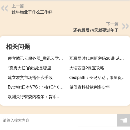
上一篇
过年物业干什么工作好
下一篇
还有最后74天就要过年了
相关问题
便宜腾讯云服务器_腾讯云学生云服务器新增香港/新加坡/东京轻量云服务器65元一年起
互联网时代创新密码20讲 从入门到高级CODEX创新体系
“克膺大任”的出处是哪里
大话西游2灵宝攻略
建立农贸市场需什么手续
dedipath：圣诞活动，限量促销，年付15美元KVM服务器重现！
ByteVirt日本VPS：1核1G/10GB NVMe/500GB流量/500Mbps/1个IPv4/15美元/季，支持支付宝和Paypal
做假资料贷款判多少年
欧洲央行管委内格尔：货币政策收紧取得成效推动通胀朝积极方向发展
☚