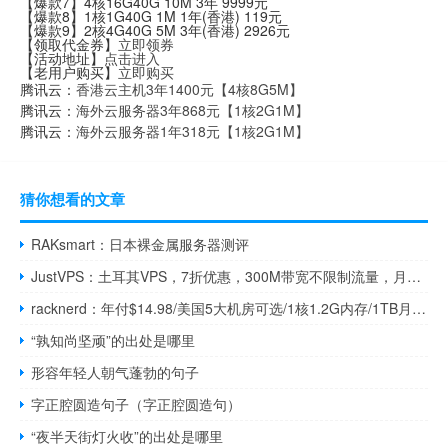
【爆款7】4核16G40G 10M 3年 9999元
【爆款8】1核1G40G 1M 1年(香港) 119元
【爆款9】2核4G40G 5M 3年(香港) 2926元
【领取代金券】
立即领券
【活动地址】
点击进入
【老用户购买】
立即购买
腾讯云：
香港云主机3年1400元【4核8G5M】
腾讯云：
海外云服务器3年868元【1核2G1M】
腾讯云：
海外云服务器1年318元【1核2G1M】
猜你想看的文章
RAKsmart：日本裸金属服务器测评
JustVPS：土耳其VPS，7折优惠，300M带宽不限制流量，月付$1.54起
racknerd：年付$14.98/美国5大机房可选/1核1.2G内存/1TB月流量
“孰知尚坚顽”的出处是哪里
形容年轻人朝气蓬勃的句子
字正腔圆造句子（字正腔圆造句）
“夜半天街灯火收”的出处是哪里