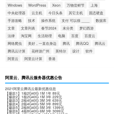
Windows
WordPress
Xeon
万物尝鲜节
上海
中央处理器
云主机
今日头条
其它主机
固态硬盘
手游攻略
技术
操作系统
支付 可以很 ____
数据库
文章
文章列表
春节2024
未分类
梦幻西游
法律
淘宝网
生活助理
电脑
百度
百度云
网络爬虫
美好，一直在身边
腾讯
腾讯QQ
腾讯云
腾讯云计算
花样游广州
英特尔
设计
软件
阿里云
阿里云计算
香港
阿里云、腾讯云服务器优惠公告
2021阿里云腾讯云最新优惠信息
【爆款1】1核2G40G 1M 1年 89元
【爆款2】1核2G40G 1M 3年 229元
【爆款3】2核4G40G 3M 3年 639元
【爆款4】2核4G40G 5M 3年 899元
【爆款5】2核8G40G 5M 3年 1399元
【爆款6】4核8G40G 6M 3年 3099元