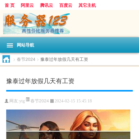
首 页
阿里云
腾讯云
百度云
其它主机
网站导航
>
春节2024
>
豫泰过年放假几天有工资
豫泰过年放假几天有工资
春节2024
网友:ytg
2024-02-15 15:45:18