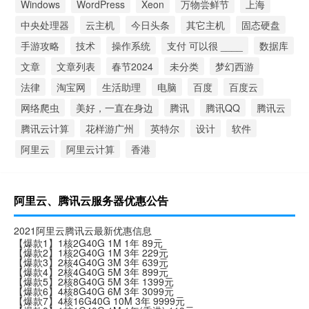
Windows
WordPress
Xeon
万物尝鲜节
上海
中央处理器
云主机
今日头条
其它主机
固态硬盘
手游攻略
技术
操作系统
支付 可以很 ____
数据库
文章
文章列表
春节2024
未分类
梦幻西游
法律
淘宝网
生活助理
电脑
百度
百度云
网络爬虫
美好，一直在身边
腾讯
腾讯QQ
腾讯云
腾讯云计算
花样游广州
英特尔
设计
软件
阿里云
阿里云计算
香港
阿里云、腾讯云服务器优惠公告
2021阿里云腾讯云最新优惠信息
【爆款1】1核2G40G 1M 1年 89元
【爆款2】1核2G40G 1M 3年 229元
【爆款3】2核4G40G 3M 3年 639元
【爆款4】2核4G40G 5M 3年 899元
【爆款5】2核8G40G 5M 3年 1399元
【爆款6】4核8G40G 6M 3年 3099元
【爆款7】4核16G40G 10M 3年 9999元