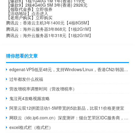
【爆款8】1核1G40G 1M 1年(香港) 119元
【爆款9】2核4G40G 5M 3年(香港) 2926元
【领取代金券】
立即领券
【活动地址】
点击进入
【老用户购买】
立即购买
腾讯云：
香港云主机3年1400元【4核8G5M】
腾讯云：
海外云服务器3年868元【1核2G1M】
腾讯云：
海外云服务器1年318元【1核2G1M】
猜你想看的文章
edgenat-VPS低至48元，支持Windows/Linux，香港CN2/韩国SK(原生IP)/美国三网AS4837
过年都发什么祝福
营改增税率调整时间（营改增税率）
鬼泣死4攻略视频攻略
阿里云双12拼团活动1-5M带宽的5款新品，比双11价格更便宜
网联云（idc.ip6.com.cn）深度测评：烟台芝罘区IDC服务商，胶东企业数字化加速器
excel格式栏（格式栏）