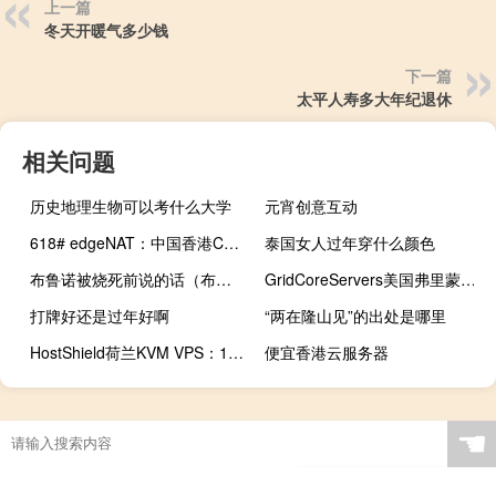
上一篇
冬天开暖气多少钱
下一篇
太平人寿多大年纪退休
相关问题
历史地理生物可以考什么大学
元宵创意互动
618# edgeNAT：中国香港CN2线路/韩国SK线路（带原生韩国IPv4）/美国AS4837线路VPS物理机，48元/月起
泰国女人过年穿什么颜色
布鲁诺被烧死前说的话（布鲁诺被烧死的故事）
GridCoreServers美国弗里蒙特仅IPv6 VPS：0.99美元/月，10美元/年
打牌好还是过年好啊
“两在隆山见”的出处是哪里
HostShield荷兰KVM VPS：1核1G/40GB SSD/3TB月流量/1Gbps带宽/13.99美元/年，支持支付宝
便宜香港云服务器
☚