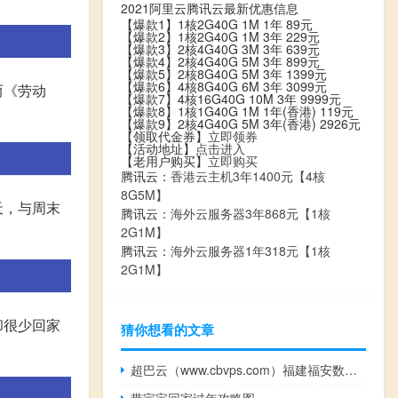
2021阿里云腾讯云最新优惠信息
【爆款1】1核2G40G 1M 1年 89元
【爆款2】1核2G40G 1M 3年 229元
【爆款3】2核4G40G 3M 3年 639元
【爆款4】2核4G40G 5M 3年 899元
【爆款5】2核8G40G 5M 3年 1399元
【爆款6】4核8G40G 6M 3年 3099元
而《劳动
【爆款7】4核16G40G 10M 3年 9999元
【爆款8】1核1G40G 1M 1年(香港) 119元
【爆款9】2核4G40G 5M 3年(香港) 2926元
【领取代金券】
立即领券
【活动地址】
点击进入
【老用户购买】
立即购买
腾讯云：
香港云主机3年1400元【4核
8G5M】
天，与周末
腾讯云：
海外云服务器3年868元【1核
2G1M】
腾讯云：
海外云服务器1年318元【1核
2G1M】
却很少回家
猜你想看的文章
超巴云（www.cbvps.com）福建福安数据中心测评——闽东地区高性价比云服务