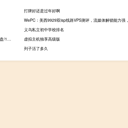
打牌好还是过年好啊
义乌私立初中学校排名
Sharon Networks：香港VPS，$1/月，1核心/1G内存/30G SSD硬盘/1T流量/4Gbps带宽
虚拟主机独享高级版
列子活了多久