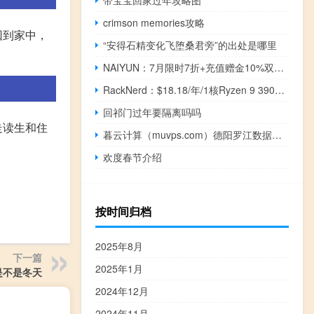
带宝宝回家过年攻略图
crimson memories攻略
回到家中，
“安得石精变化飞堕桑君旁”的出处是哪里
NAIYUN：7月限时7折+充值赠金10%双重福利/香港,美国三网CN2云服务器/独立服务器/适合建站/远程办公/Chatgpt/Tiktok
RackNerd：$18.18/年/1核Ryzen 9 3900X/1G内存/24G NVMe硬盘/2.5T流量/1Gbps端口/KVM/西雅图
回祁门过年要隔离吗吗
走读生和住
暮云计算（muvps.com）德阳罗江数据中心深度测评
欢度春节介绍
按时间归档
2025年8月
下一篇
2025年1月
是不是冬天
2024年12月
2024年11月