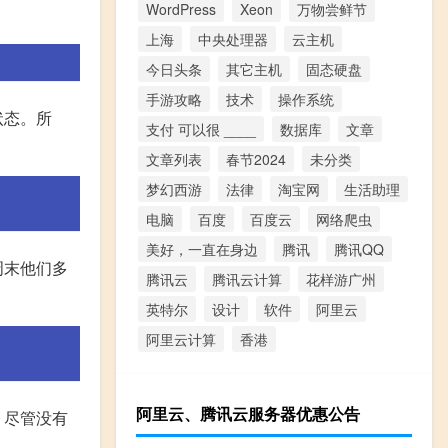
WordPress
Xeon
万物尝鲜节
上海
中央处理器
云主机
今日头条
其它主机
固态硬盘
手游攻略
技术
操作系统
状态。所
支付 可以很 ____
数据库
文章
文章列表
春节2024
未分类
梦幻西游
法律
淘宝网
生活助理
电脑
百度
百度云
网络爬虫
美好，一直在身边
腾讯
腾讯QQ
周末他们多
腾讯云
腾讯云计算
花样游广州
英特尔
设计
软件
阿里云
阿里云计算
香港
阿里云、腾讯云服务器优惠公告
，尽管没有