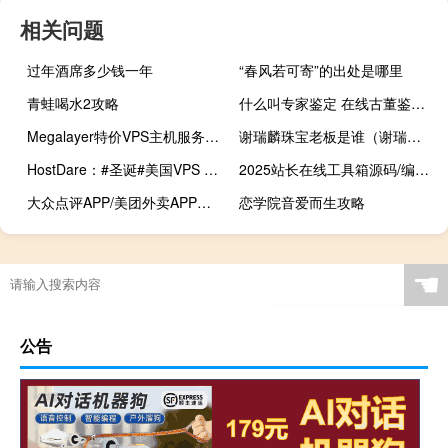
相关问题
过年酒席多少钱一年
“春风若可寄”的出处是哪里
青蛙喝水2攻略
什么叫专家鉴定 在线古董鉴定专家咨询
Megalayer特价VPS主机服务器方案汇总 香港VPS主机低至199元/年
谢瑞麟珠宝老板是谁（谢瑞麟-谢瑞麟珠宝国际有限公司创始人介绍）
HostDare：#圣诞#美国VPS 4折优惠，1核/768M内存/10G NVMe/200Mbps@500G月流量，年付$10.4
2025站长在线工具箱源码/编程助手源码/WEB工具箱
大众点评APP/美团外卖APP强制使用津贴（免配送费已和谐）教程
恋学院音爱而生攻略
☚
公告