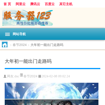
首 页
阿里云
腾讯云
百度云
其它主机
网站导航
>
春节2024
>
大年初一能出门走路吗
大年初一能出门走路吗
春节2024
网友:dnc
2024-02-08 09:02:24