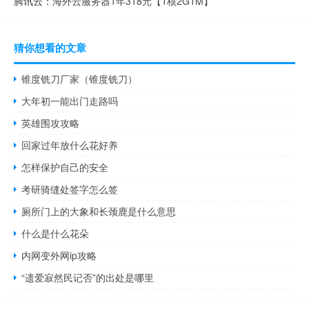
腾讯云：
海外云服务器1年318元【1核2G1M】
猜你想看的文章
锥度铣刀厂家（锥度铣刀）
大年初一能出门走路吗
英雄围攻攻略
回家过年放什么花好养
怎样保护自己的安全
考研骑缝处签字怎么签
厕所门上的大象和长颈鹿是什么意思
什么是什么花朵
内网变外网ip攻略
“遗爱寂然民记否”的出处是哪里