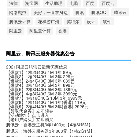
法律
淘宝网
生活助理
电脑
百度
百度云
网络爬虫
美好，一直在身边
腾讯
腾讯QQ
腾讯云
腾讯云计算
花样游广州
英特尔
设计
软件
阿里云
阿里云计算
香港
阿里云、腾讯云服务器优惠公告
2021阿里云腾讯云最新优惠信息
【爆款1】1核2G40G 1M 1年 89元
【爆款2】1核2G40G 1M 3年 229元
【爆款3】2核4G40G 3M 3年 639元
【爆款4】2核4G40G 5M 3年 899元
【爆款5】2核8G40G 5M 3年 1399元
【爆款6】4核8G40G 6M 3年 3099元
【爆款7】4核16G40G 10M 3年 9999元
【爆款8】1核1G40G 1M 1年(香港) 119元
【爆款9】2核4G40G 5M 3年(香港) 2926元
【领取代金券】
立即领券
【活动地址】
点击进入
【老用户购买】
立即购买
腾讯云：
香港云主机3年1400元【4核8G5M】
腾讯云：
海外云服务器3年868元【1核2G1M】