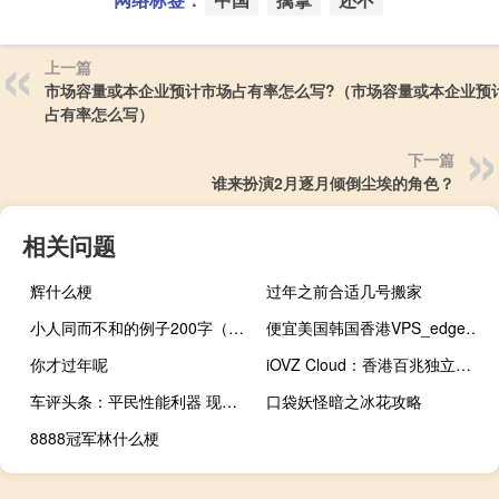
上一篇
市场容量或本企业预计市场占有率怎么写?（市场容量或本企业预
占有率怎么写）
下一篇
谁来扮演2月逐月倾倒尘埃的角色？
相关问题
辉什么梗
过年之前合适几号搬家
小人同而不和的例子200字（小人同而不和的例子）
便宜美国韩国香港VPS_edgeNAT国庆香港CN2_韩国CN2_韩国原生IP_美国4873线路VPS全场7折336元/年起
你才过年呢
iOVZ Cloud：香港百兆独立服务器循环8折促销，全场VPS服务器循环7折促销
车评头条：平民性能利器 现代伊兰特N预告图曝光
口袋妖怪暗之冰花攻略
8888冠军林什么梗