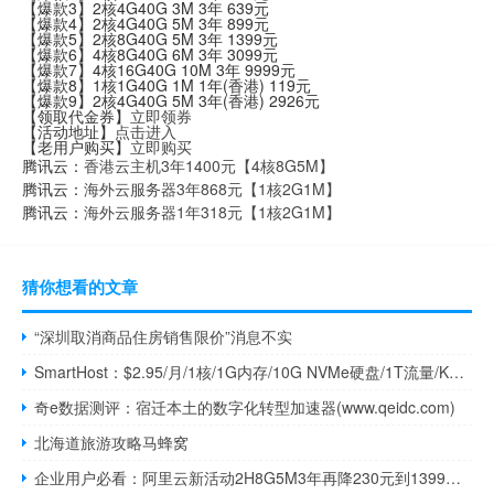
【爆款3】2核4G40G 3M 3年 639元
【爆款4】2核4G40G 5M 3年 899元
【爆款5】2核8G40G 5M 3年 1399元
【爆款6】4核8G40G 6M 3年 3099元
【爆款7】4核16G40G 10M 3年 9999元
【爆款8】1核1G40G 1M 1年(香港) 119元
【爆款9】2核4G40G 5M 3年(香港) 2926元
【领取代金券】
立即领券
【活动地址】
点击进入
【老用户购买】
立即购买
腾讯云：
香港云主机3年1400元【4核8G5M】
腾讯云：
海外云服务器3年868元【1核2G1M】
腾讯云：
海外云服务器1年318元【1核2G1M】
猜你想看的文章
“深圳取消商品住房销售限价”消息不实
SmartHost：$2.95/月/1核/1G内存/10G NVMe硬盘/1T流量/KVM/洛杉矶/拉斯维加斯
奇e数据测评：宿迁本土的数字化转型加速器(www.qeidc.com)
北海道旅游攻略马蜂窝
企业用户必看：阿里云新活动2H8G5M3年再降230元到1399元，心动了吗