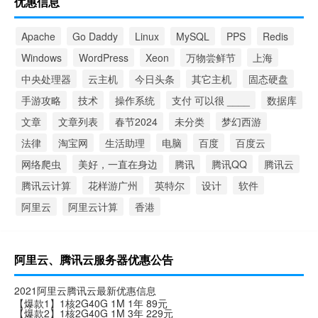
优惠信息
Apache
Go Daddy
Linux
MySQL
PPS
Redis
Windows
WordPress
Xeon
万物尝鲜节
上海
中央处理器
云主机
今日头条
其它主机
固态硬盘
手游攻略
技术
操作系统
支付 可以很 ____
数据库
文章
文章列表
春节2024
未分类
梦幻西游
法律
淘宝网
生活助理
电脑
百度
百度云
网络爬虫
美好，一直在身边
腾讯
腾讯QQ
腾讯云
腾讯云计算
花样游广州
英特尔
设计
软件
阿里云
阿里云计算
香港
阿里云、腾讯云服务器优惠公告
2021阿里云腾讯云最新优惠信息
【爆款1】1核2G40G 1M 1年 89元
【爆款2】1核2G40G 1M 3年 229元