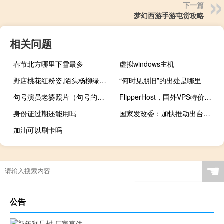
下一篇
梦幻西游手游屯货攻略
相关问题
春节北方哪里下雪最多
虚拟windows主机
野店桃花红粉姿,陌头杨柳绿烟丝的意思（野店）
“何时见朋旧”的出处是哪里
句号演员老婆照片（句号的老婆叫什么名字）
FlipperHost，国外VPS特价优惠/稳定建站VPS云服务器，美国洛杉矶/迈阿密/荷兰机房，KVM/OVZ/1Gbps带宽$29/年
身份证过期还能用吗
国家发改委：加快推动出台更大力度吸引外资的综合性政策措施
加油可以刷卡吗
☚
公告