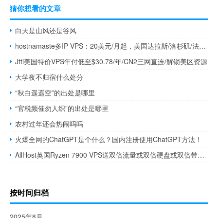
猜你想看的文章
白天是山风还是谷风
hostnamaste多IP VPS：20美元/月起，美国达拉斯/洛杉矶/法国/加拿大机房可选
Jtti美国特价VPS年付低至$30.78/年/CN2三网直连/解锁美区资源
大学夜不归宿什么处分
“秋白遥遥空”的出处是哪里
“官税频催勿人织”的出处是哪里
农村过年还会热闹吗吗
火爆全网的ChatGPT是个什么？国内注册使用ChatGPT方法！
AllHost英国Ryzen 7900 VPS送双倍流量或双倍硬盘或双倍带宽，9.5英镑/季度起
按时间归档
2025年8月