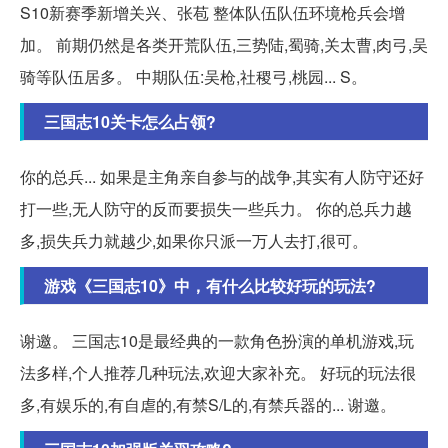
S10新赛季新增关兴、张苞 整体队伍队伍环境枪兵会增
加。 前期仍然是各类开荒队伍,三势陆,蜀骑,关太曹,肉弓,吴
骑等队伍居多。 中期队伍:吴枪,社稷弓,桃园... S。
三国志10关卡怎么占领?
你的总兵... 如果是主角亲自参与的战争,其实有人防守还好
打一些,无人防守的反而要损失一些兵力。 你的总兵力越
多,损失兵力就越少,如果你只派一万人去打,很可。
游戏《三国志10》中，有什么比较好玩的玩法?
谢邀。 三国志10是最经典的一款角色扮演的单机游戏,玩
法多样,个人推荐几种玩法,欢迎大家补充。 好玩的玩法很
多,有娱乐的,有自虐的,有禁S/L的,有禁兵器的... 谢邀。