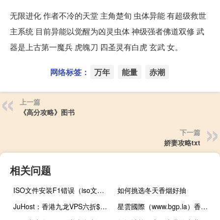
无限进化 作者不冷的天堂 主角楚旬 虫体异能 有超级救世
主系统 目前异能以觉醒为凶灵虫体 神级强者佛道双修 武
器是上古第一魔兵 虎魄刀 四圣灵有白虎 玄武 女。
网络标签：
万年
能量
赤潮
上一篇
《高分攻略》图书
下一篇
娇妻攻略txt
相关问题
ISO文件安装F1错误（iso文件安装）
如何挑选冬天香烟好抽
JuHost：香港九龙VPS六折$2.99/月起，1核/1G内存/20G SSD硬盘/1T流量/100M带宽
星雲國際（www.bgp.la）香港九龙数据中心深度测评