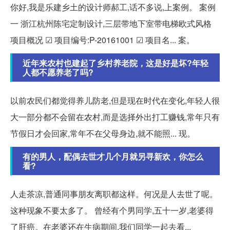
你好,我是乐建乡土的设计师郝工,话不多说,上案例。 案例
一 浙江杭州陈宅定制设计,三层带地下室带电梯欧式风格
项目概况 ☑ 项目编号:P-20161001 ☑ 项目名... 案。
近年来农村也建起了乡村养老院，这是好是坏?年轻
人都不愿养老了吗?
以前农民们都觉得养儿防老,但是现在时代在变化,年轻人很
大一部分都不会留在农村,而是选择外出打工赚钱,常年只有
节假日才会回家,常年不在父母身边,就不能照... 现。
有的男人，配偶去世才几个月就另寻新欢，你怎么
看?
人走茶凉,普通同事朋友离职都这样。何况是人去世了呢。
这种现象不要太多了。 曾经有个男同学,五十一岁,老婆得
了肝癌。在老婆还在生病期间,我们同学一起去看...