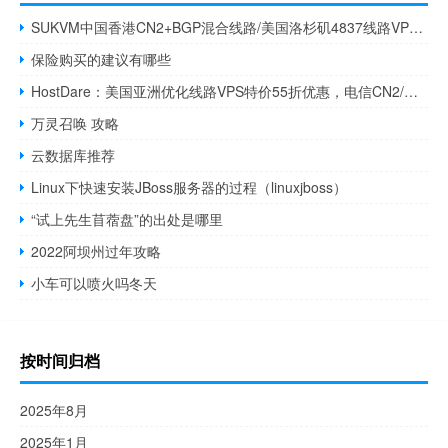
SUKVM中国香港CN2+BGP混合线路/美国洛杉矶4837线路VPS：39元/月起
保险购买的建议有哪些
HostDare：美国亚洲优化线路VPS特价55折优惠，电信CN2/联通4837直连/移动CMI直连，年付$17起
万灵召唤 攻略
云数据库推荐
Linux下快速安装JBoss服务器的过程（linuxjboss）
“试上先生苜蓿盘”的出处是哪里
2022阿坝州过年攻略
小车可以喷火吗冬天
按时间归档
2025年8月
2025年1月