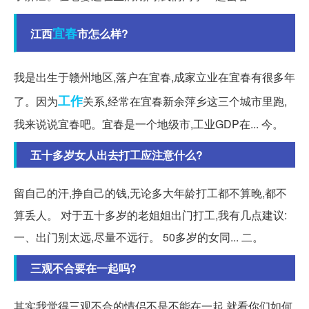
宜春
江西
市怎么样?
我是出生于赣州地区,落户在宜春,成家立业在宜春有很多年
工作
了。因为
关系,经常在宜春新余萍乡这三个城市里跑,
我来说说宜春吧。宜春是一个地级市,工业GDP在... 今。
五十多岁女人出去打工应注意什么?
留自己的汗,挣自己的钱,无论多大年龄打工都不算晚,都不
算丢人。 对于五十多岁的老姐姐出门打工,我有几点建议:
一、出门别太远,尽量不远行。 50多岁的女同... 二。
三观不合要在一起吗?
其实我觉得三观不合的情侣不是不能在一起,就看你们如何