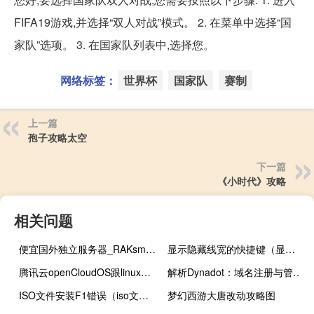
FIFA19游戏,并选择“双人对战”模式。 2. 在菜单中选择“国
家队”选项。 3. 在国家队列表中,选择您。
网络标签：
世界杯
国家队
赛制
上一篇
孢子攻略太空
下一篇
《小时代》攻略
相关问题
便宜国外独立服务器_RAKsmart年终钜惠海外直连独立服务器$30/月起（站群、高防、大带宽独立服务器）
显示隐藏线宽的快捷键（显示隐藏）
腾讯云openCloudOS跟linux宝塔版区别？
解析Dynadot：域名注册与管理的高效解决方案
ISO文件安装F1错误（iso文件安装）
梦幻西游大唐改动攻略图