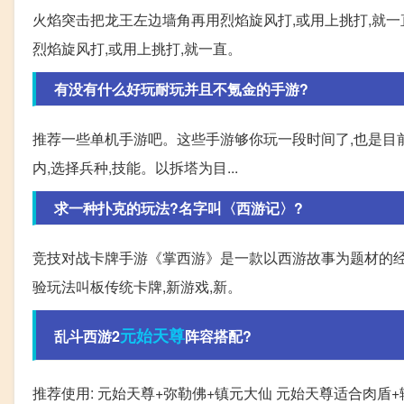
火焰突击把龙王左边墙角再用烈焰旋风打,或用上挑打,就一
烈焰旋风打,或用上挑打,就一直。
有没有什么好玩耐玩并且不氪金的手游?
推荐一些单机手游吧。这些手游够你玩一段时间了,也是目前
内,选择兵种,技能。以拆塔为目...
求一种扑克的玩法?名字叫〈西游记〉?
竞技对战卡牌手游《掌西游》是一款以西游故事为题材的经
验玩法叫板传统卡牌,新游戏,新。
元始
天尊
乱斗西游2
阵容搭配?
推荐使用: 元始天尊+弥勒佛+镇元大仙 元始天尊适合肉盾