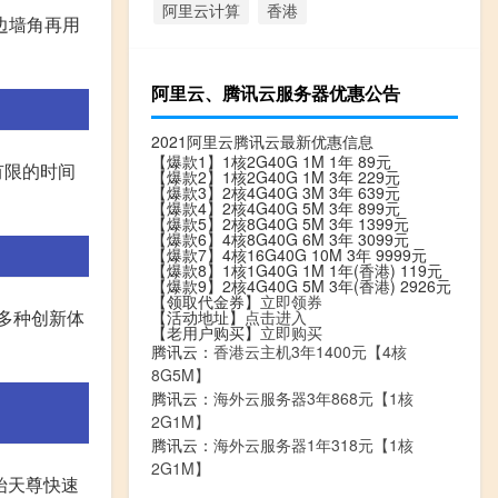
阿里云计算
香港
边墙角再用
阿里云、腾讯云服务器优惠公告
2021阿里云腾讯云最新优惠信息
【爆款1】1核2G40G 1M 1年 89元
有限的时间
【爆款2】1核2G40G 1M 3年 229元
【爆款3】2核4G40G 3M 3年 639元
【爆款4】2核4G40G 5M 3年 899元
【爆款5】2核8G40G 5M 3年 1399元
【爆款6】4核8G40G 6M 3年 3099元
【爆款7】4核16G40G 10M 3年 9999元
【爆款8】1核1G40G 1M 1年(香港) 119元
【爆款9】2核4G40G 5M 3年(香港) 2926元
【领取代金券】
立即领券
多种创新体
【活动地址】
点击进入
【老用户购买】
立即购买
腾讯云：
香港云主机3年1400元【4核
8G5M】
腾讯云：
海外云服务器3年868元【1核
2G1M】
腾讯云：
海外云服务器1年318元【1核
2G1M】
始天尊快速