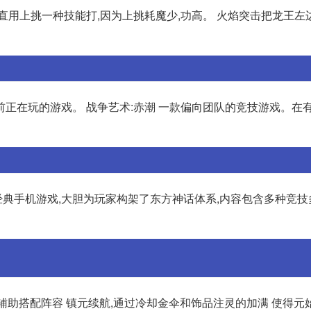
直用上挑一种技能打,因为上挑耗魔少,功高。 火焰突击把龙王左
正在玩的游戏。 战争艺术:赤潮 一款偏向团队的竞技游戏。在
典手机游戏,大胆为玩家构架了东方神话体系,内容包含多种竞技
+辅助搭配阵容 镇元续航,通过冷却金伞和饰品注灵的加满 使得元