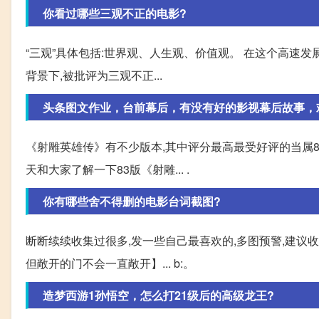
你看过哪些三观不正的电影?
“三观”具体包括:世界观、人生观、价值观。 在这个高速
背景下,被批评为三观不正...
头条图文作业，台前幕后，有没有好的影视幕后故事，
《射雕英雄传》有不少版本,其中评分最高最受好评的当属83
天和大家了解一下83版《射雕... .
你有哪些舍不得删的电影台词截图?
断断续续收集过很多,发一些自己最喜欢的,多图预警,建议
但敞开的门不会一直敞开】... b:。
造梦西游1孙悟空，怎么打21级后的高级龙王?