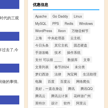
优惠信息
Apache
Go Daddy
Linux
个时代的三观
MySQL
PPS
Redis
Windows
WordPress
Xeon
万物尝鲜节
上海
中央处理器
云主机
今日头条
其它主机
固态硬盘
年过去了,今
手游攻略
技术
操作系统
支付 可以很 ____
数据库
文章
文章列表
春节2024
未分类
梦幻西游
法律
淘宝网
生活助理
间做的事情,
电脑
百度
百度云
网络爬虫
美好，一直在身边
腾讯
腾讯QQ
腾讯云
腾讯云计算
花样游广州
英特尔
设计
软件
阿里云