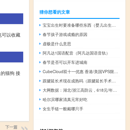
猜你想看的文章
宝宝出生时要准备哪些东西（婴儿出生需要准备哪些东西）
春节孩子游戏成瘾的原因
也可以收藏
虚极是什么意思
阿凡达1国语配音（阿凡达国语音轨）
春节是否可以开车进城南
CubeCloud双十一优惠 香港/美国VPS限时最高8折起
里的猫狗 接
跟腱延长术现在成熟吗（跟腱延长手术的费用）
大网数据：湖北/浙江高防云，618元/年，100G高防/集群防CC，8G内存/8核(AMD EPYC)/20M带宽/100g硬盘
哈尔滨哪家清真元宵好吃
女生手链一般戴哪只手
下一篇