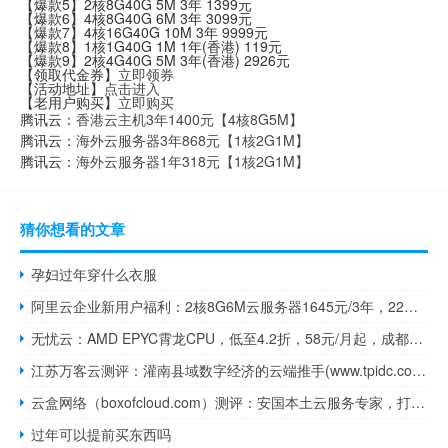
【爆款5】2核8G40G 5M 3年 1399元
【爆款6】4核8G40G 6M 3年 3099元
【爆款7】4核16G40G 10M 3年 9999元
【爆款8】1核1G40G 1M 1年(香港) 119元
【爆款9】2核4G40G 5M 3年(香港) 2926元
【领取代金券】
立即领券
【活动地址】
点击进入
【老用户购买】
立即购买
腾讯云：
香港云主机3年1400元【4核8G5M】
腾讯云：
海外云服务器3年868元【1核2G1M】
腾讯云：
海外云服务器1年318元【1核2G1M】
猜你想看的文章
孕妇过年穿什么衣服
阿里云企业新用户福利：2核8G6M云服务器1645元/3年，22日截止
无忧云：AMD EPYC霄龙CPU，低至4.2折，58元/月起，成都100G高防云，泉州200G高防云
江苏万客云测评：灌南县域数字经济的云端推手(www.tpidc.com)
云盒网络（boxofcloud.com）测评：安国本土云服务专家，打造轻量化企业上云方案
过年可以提前买东西吗