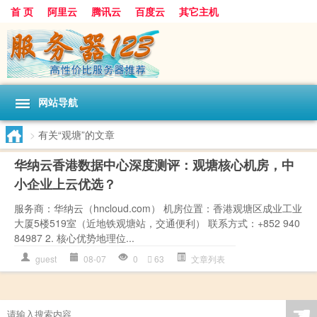
首 页
阿里云
腾讯云
百度云
其它主机
网站导航
>
有关“观塘”的文章
华纳云香港数据中心深度测评：观塘核心机房，中
小企业上云优选？
服务商：华纳云（hncloud.com） 机房位置：香港观塘区成业工业
大厦5楼519室（近地铁观塘站，交通便利） 联系方式：+852 940
84987 2. 核心优势地理位...
guest
08-07
0
63
文章列表
☚