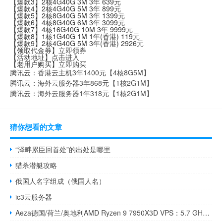
【爆款3】2核4G40G 3M 3年 639元
【爆款4】2核4G40G 5M 3年 899元
【爆款5】2核8G40G 5M 3年 1399元
【爆款6】4核8G40G 6M 3年 3099元
【爆款7】4核16G40G 10M 3年 9999元
【爆款8】1核1G40G 1M 1年(香港) 119元
【爆款9】2核4G40G 5M 3年(香港) 2926元
【领取代金券】
立即领券
【活动地址】
点击进入
【老用户购买】
立即购买
腾讯云：
香港云主机3年1400元【4核8G5M】
腾讯云：
海外云服务器3年868元【1核2G1M】
腾讯云：
海外云服务器1年318元【1核2G1M】
猜你想看的文章
“泽畔累臣回首处”的出处是哪里
猎杀潜艇攻略
俄国人名字组成（俄国人名）
ic3云服务器
Aeza德国/荷兰/奥地利AMD Ryzen 9 7950X3D VPS：5.7 GHz频率，6.13欧元/月起，老用户免费迁移