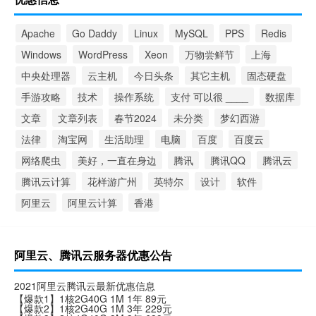
Apache
Go Daddy
Linux
MySQL
PPS
Redis
Windows
WordPress
Xeon
万物尝鲜节
上海
中央处理器
云主机
今日头条
其它主机
固态硬盘
手游攻略
技术
操作系统
支付 可以很 ____
数据库
文章
文章列表
春节2024
未分类
梦幻西游
法律
淘宝网
生活助理
电脑
百度
百度云
网络爬虫
美好，一直在身边
腾讯
腾讯QQ
腾讯云
腾讯云计算
花样游广州
英特尔
设计
软件
阿里云
阿里云计算
香港
阿里云、腾讯云服务器优惠公告
2021阿里云腾讯云最新优惠信息
【爆款1】1核2G40G 1M 1年 89元
【爆款2】1核2G40G 1M 3年 229元