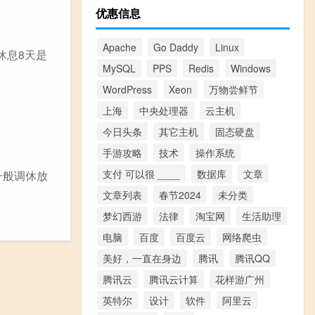
优惠信息
Apache
Go Daddy
Linux
休息8天是
MySQL
PPS
Redis
Windows
WordPress
Xeon
万物尝鲜节
上海
中央处理器
云主机
今日头条
其它主机
固态硬盘
手游攻略
技术
操作系统
支付 可以很 ____
数据库
文章
一般调休放
文章列表
春节2024
未分类
梦幻西游
法律
淘宝网
生活助理
电脑
百度
百度云
网络爬虫
美好，一直在身边
腾讯
腾讯QQ
腾讯云
腾讯云计算
花样游广州
英特尔
设计
软件
阿里云