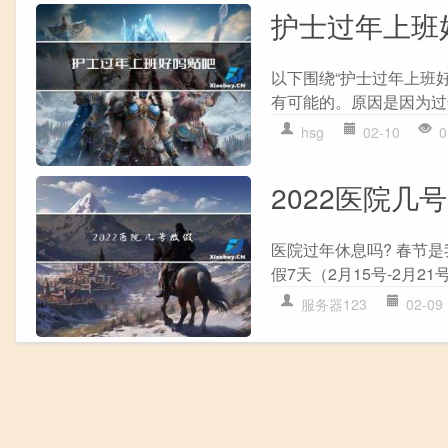
护士过年上班
以下围绕“护士过年上班好
有可能的。原因是因为过
hsg
02-10
0
2022医院几
医院过年休息吗? 春节是
假7天（2月15号-2月2
服务器123
02-09