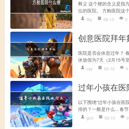
释义 这个梗的含义是指
位的医院。 方舱医院这个梗
fby
08-13
0
创意医院拜年
医院是否会休息过年？ 春
休放假为7天（2月15号
cyy
02-12
0
过年小孩在医
以下围绕“过年小孩在医
排的？一般是什么... 春
gnx
02-10
0