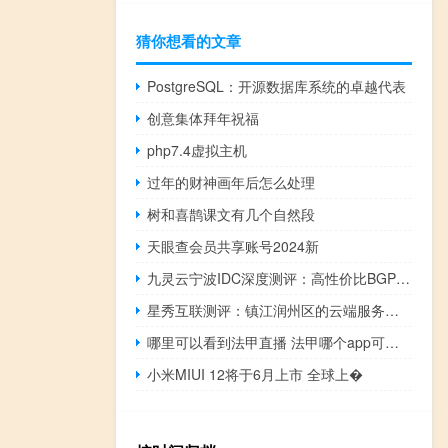
猜你想看的文章
PostgreSQL：开源数据库系统的卓越代表
创意集体拜年祝福
php7.4虚拟主机
过年的财神画年后怎么处理
树和喜鹊课文有几个自然段
天眼查会员共享账号2024新
九灵云宁波IDC深度测评：高性价比BGP云服务器，中小企业的上云优选
星秀互联测评：镇江润州区的云端服务新星(vps777.cn)
哪里可以看到法甲直播 法甲哪个app可以看
小米MIUI 12将于6月上市 全球上�