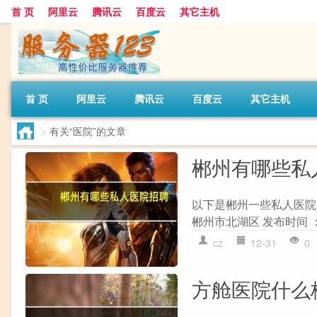
首 页
阿里云
腾讯云
百度云
其它主机
首 页
阿里云
腾讯云
百度云
其它主机
>
有关“医院”的文章
郴州有哪些私
以下是郴州一些私人医院的
郴州市北湖区 发布时间 ：20
cz
12-31
0
方舱医院什么