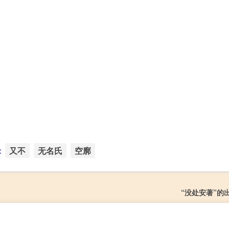
：
又不
无名氏
空廓
“没处安著”的