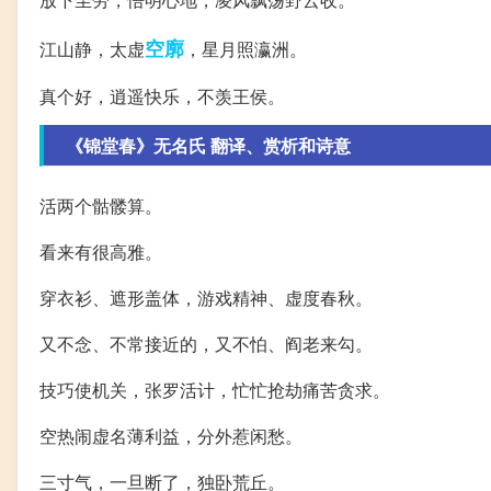
空廓
江山静，太虚
，星月照瀛洲。
真个好，逍遥快乐，不羡王侯。
《锦堂春》无名氏 翻译、赏析和诗意
活两个骷髅算。
看来有很高雅。
穿衣衫、遮形盖体，游戏精神、虚度春秋。
又不念、不常接近的，又不怕、阎老来勾。
技巧使机关，张罗活计，忙忙抢劫痛苦贪求。
空热闹虚名薄利益，分外惹闲愁。
三寸气，一旦断了，独卧荒丘。