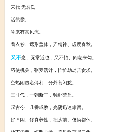
宋代 无名氏
活骷髅。
算来有甚风流。
着衣衫、遮形盖体，弄精神、虚度春秋。
又不
念、无常近也，又不怕、阎老来勾。
巧使机关，张罗活计，忙忙劫劫苦贪求。
空热闹虚名薄利，分外惹闲愁。
三寸气，一朝断了，独卧荒丘。
叹古今、几番成败，光阴迅速难留。
好＊闲、修真养性，把从前、伎俩都休。
放下尘劳，悟明心地，凌风飘荡野云收。