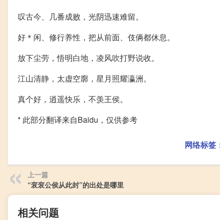
叹古今、几番成败，光阴迅速难留。
好＊闲、修行养性，把从前面、伎俩都休息。
放下尘劳，悟明白地，凌风吹打野说收。
江山清静，太虚空廓，星月照耀瀛洲。
真个好，逍遥快乐，不羡王侯。
* 此部分翻译来自Baidu，仅供参考
网络标签
上一篇
“衮衮公侯从此封”的出处是哪里
相关问题