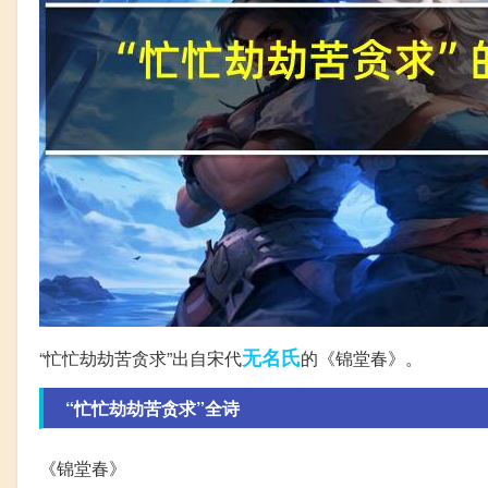
无名氏
“忙忙劫劫苦贪求”出自宋代
的《锦堂春》。
“忙忙劫劫苦贪求”全诗
《锦堂春》