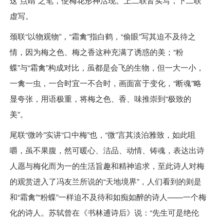
这“点睛”之笔，使梅花形神活现。上二联皆实写，下二联
虚写。
颈联“以物观物”，“霜禽”指白鹤，“偷眼”写其迫不及待之
情，因为梅之色、梅之香这种充满了诱惑的美；“粉
蝶”与“霜禽”构成对比，虽都是会飞的生物，但一大一小，
一禽一虫，一合时宜一不合时，画面富于变化，“断魂”略
显夸张，用语极重，将梅之色、香、味推崇到“极致的
美”。
尾联“微吟”实讲“口中梅”也，“微”言其淡泊雅致，如此咀
嚼，虽不果腹，然可暖心、洁品、动情、铸魂，表达出诗
人愿与梅化而为一的生活旨趣和精神追求，至此诗人对梅
的观赏进入了冯友兰所说的“天地境界”，人们看到的则是
和“霜禽”“粉蝶”一样迫不及待和如痴如醉的诗人——一个梅
化的诗人。苏轼曾在《书林逋诗后》说：“先生可是绝伦