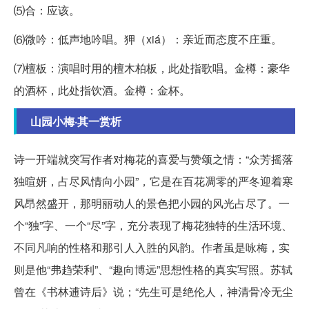
⑸合：应该。
⑹微吟：低声地吟唱。狎（xiá）：亲近而态度不庄重。
⑺檀板：演唱时用的檀木柏板，此处指歌唱。金樽：豪华
的酒杯，此处指饮酒。金樽：金杯。
山园小梅·其一赏析
诗一开端就突写作者对梅花的喜爱与赞颂之情：“众芳摇落
独暄妍，占尽风情向小园”，它是在百花凋零的严冬迎着寒
风昂然盛开，那明丽动人的景色把小园的风光占尽了。一
个“独”字、一个“尽”字，充分表现了梅花独特的生活环境、
不同凡响的性格和那引人入胜的风韵。作者虽是咏梅，实
则是他“弗趋荣利”、“趣向博远”思想性格的真实写照。苏轼
曾在《书林逋诗后》说；“先生可是绝伦人，神清骨冷无尘