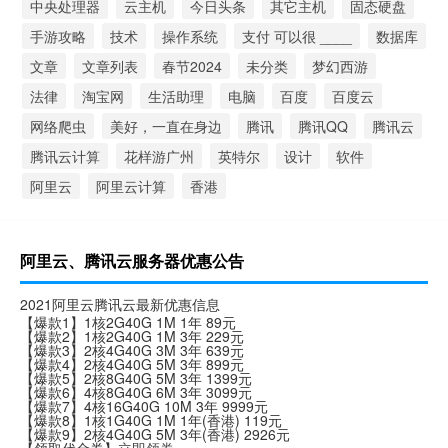
中央处理器
云主机
今日头条
其它主机
固态硬盘
手游攻略
技术
操作系统
支付 可以很 ____
数据库
文章
文章列表
春节2024
未分类
梦幻西游
法律
淘宝网
生活助理
电脑
百度
百度云
网络爬虫
美好，一直在身边
腾讯
腾讯QQ
腾讯云
腾讯云计算
花样游广州
英特尔
设计
软件
阿里云
阿里云计算
香港
阿里云、腾讯云服务器优惠公告
2021阿里云腾讯云最新优惠信息
【爆款1】1核2G40G 1M 1年 89元
【爆款2】1核2G40G 1M 3年 229元
【爆款3】2核4G40G 3M 3年 639元
【爆款4】2核4G40G 5M 3年 899元
【爆款5】2核8G40G 5M 3年 1399元
【爆款6】4核8G40G 6M 3年 3099元
【爆款7】4核16G40G 10M 3年 9999元
【爆款8】1核1G40G 1M 1年(香港) 119元
【爆款9】2核4G40G 5M 3年(香港) 2926元