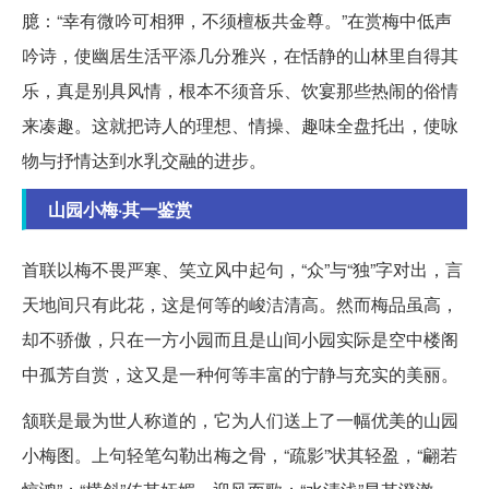
臆：“幸有微吟可相狎，不须檀板共金尊。”在赏梅中低声
吟诗，使幽居生活平添几分雅兴，在恬静的山林里自得其
乐，真是别具风情，根本不须音乐、饮宴那些热闹的俗情
来凑趣。这就把诗人的理想、情操、趣味全盘托出，使咏
物与抒情达到水乳交融的进步。
山园小梅·其一鉴赏
首联以梅不畏严寒、笑立风中起句，“众”与“独”字对出，言
天地间只有此花，这是何等的峻洁清高。然而梅品虽高，
却不骄傲，只在一方小园而且是山间小园实际是空中楼阁
中孤芳自赏，这又是一种何等丰富的宁静与充实的美丽。
颔联是最为世人称道的，它为人们送上了一幅优美的山园
小梅图。上句轻笔勾勒出梅之骨，“疏影”状其轻盈，“翩若