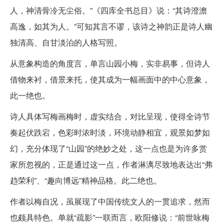
人，神清骨冷无尘俗。”《四库全书总目》说：“其诗澄澹
高逸，如其为人。”可知其言不谬，该诗之神韵正是诗人幽
独清高、自甘淡泊的人格写照。
从意象构造的角度言，单言山园小梅，实非易事，但诗人
借物来衬，借景来托，使其成为一幅画面中的中心意象，
此一绝也。
诗人具体写梅画梅时，虚实结合，对比呈现，使得全诗节
奏起伏跌宕，色彩时浓时淡，环境动静相宜，观景如梦如
幻，充分体现了“山园”的绝妙之处，这一点也是为许多赏
家所忽视的，正是通过这一点，作者淋漓尽致地表达出“弗
趋荣利”、“趣向博远”精神品格。此二绝也。
作者以梅自况，虽展现了中国传统文人的一贯追求，然而
也颇具特色。单就“疏影”一联而言，欧阳修说：“前世咏梅