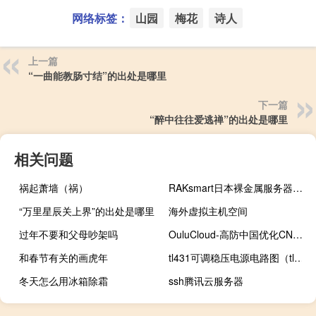
网络标签：
山园
梅花
诗人
上一篇
“一曲能教肠寸结”的出处是哪里
下一篇
“醉中往往爱逃禅”的出处是哪里
相关问题
祸起萧墙（祸）
RAKsmart日本裸金属服务器深度测评 | 高性能物理服务器全面解析
“万里星辰关上界”的出处是哪里
海外虚拟主机空间
过年不要和父母吵架吗
OuluCloud-高防中国优化CN2 CMIN2 云服务器8折促销详情解析
和春节有关的画虎年
tl431可调稳压电源电路图（tl431）
冬天怎么用冰箱除霜
ssh腾讯云服务器