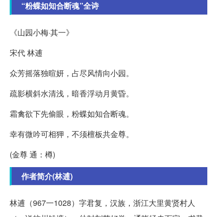
“粉蝶如知合断魂”全诗
《山园小梅·其一》
宋代 林逋
众芳摇落独暄妍，占尽风情向小园。
疏影横斜水清浅，暗香浮动月黄昏。
霜禽欲下先偷眼，粉蝶如知合断魂。
幸有微吟可相狎，不须檀板共金尊。
(金尊 通：樽)
作者简介(林逋)
林逋（967一1028）字君复，汉族，浙江大里黄贤村人