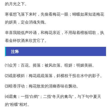
的月光之下。
寒雀想飞落下来时，先偷看梅花一眼；蝴蝶如果知道梅花
的妍美，定会消魂失魄。
幸喜我能低声吟诵，和梅花亲近，不用敲着檀板唱歌，执
着金杯饮酒来欣赏它了。
注释
⑴众芳：百花。摇落：被风吹落。暄妍：明媚美丽。
⑵疏影横斜：梅花疏疏落落，斜横枝干投在水中的影子。
⑶暗香浮动：梅花散发的清幽香味在飘动。
⑷霜禽：一指“白鹤”；二指“冬天的禽鸟”，与下句中夏天
的“粉蝶”相对。