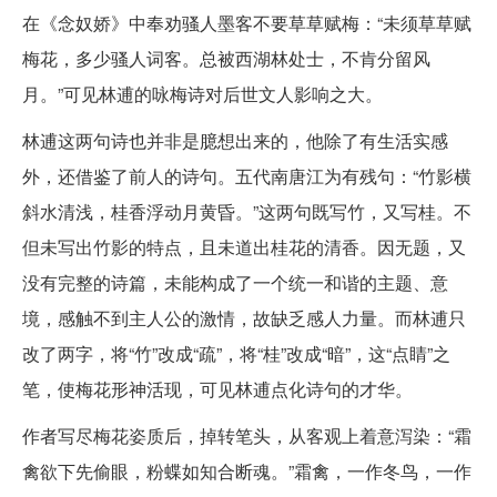
在《念奴娇》中奉劝骚人墨客不要草草赋梅：“未须草草赋
梅花，多少骚人词客。总被西湖林处士，不肯分留风
月。”可见林逋的咏梅诗对后世文人影响之大。
林逋这两句诗也并非是臆想出来的，他除了有生活实感
外，还借鉴了前人的诗句。五代南唐江为有残句：“竹影横
斜水清浅，桂香浮动月黄昏。”这两句既写竹，又写桂。不
但未写出竹影的特点，且未道出桂花的清香。因无题，又
没有完整的诗篇，未能构成了一个统一和谐的主题、意
境，感触不到主人公的激情，故缺乏感人力量。而林逋只
改了两字，将“竹”改成“疏”，将“桂”改成“暗”，这“点睛”之
笔，使梅花形神活现，可见林逋点化诗句的才华。
作者写尽梅花姿质后，掉转笔头，从客观上着意泻染：“霜
禽欲下先偷眼，粉蝶如知合断魂。”霜禽，一作冬鸟，一作