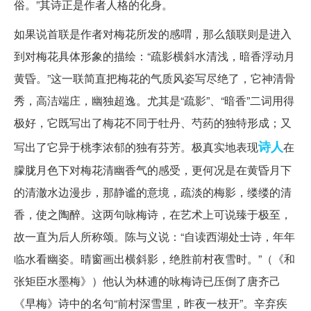
俗。”其诗正是作者人格的化身。
如果说首联是作者对梅花所发的感喟，那么颔联则是进入
到对梅花具体形象的描绘：“疏影横斜水清浅，暗香浮动月
黄昏。”这一联简直把梅花的气质风姿写尽绝了，它神清骨
秀，高洁端庄，幽独超逸。尤其是“疏影”、“暗香”二词用得
极好，它既写出了梅花不同于牡丹、芍药的独特形成；又
诗人
写出了它异于桃李浓郁的独有芬芳。极真实地表现
在
朦胧月色下对梅花清幽香气的感受，更何况是在黄昏月下
的清澈水边漫步，那静谧的意境，疏淡的梅影，缕缕的清
香，使之陶醉。这两句咏梅诗，在艺术上可说臻于极至，
故一直为后人所称颂。陈与义说：“自读西湖处士诗，年年
临水看幽姿。晴窗画出横斜影，绝胜前村夜雪时。”（《和
张矩臣水墨梅》）他认为林逋的咏梅诗已压倒了唐齐己
《早梅》诗中的名句“前村深雪里，昨夜一枝开”。辛弃疾