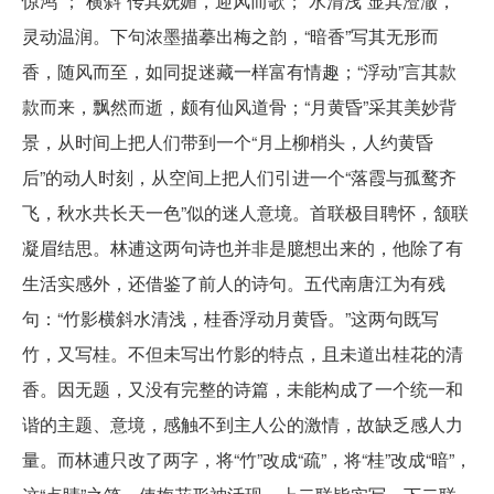
惊鸿”；“横斜”传其妩媚，迎风而歌；“水清浅”显其澄澈，
灵动温润。下句浓墨描摹出梅之韵，“暗香”写其无形而
香，随风而至，如同捉迷藏一样富有情趣；“浮动”言其款
款而来，飘然而逝，颇有仙风道骨；“月黄昏”采其美妙背
景，从时间上把人们带到一个“月上柳梢头，人约黄昏
后”的动人时刻，从空间上把人们引进一个“落霞与孤鹜齐
飞，秋水共长天一色”似的迷人意境。首联极目聘怀，颔联
凝眉结思。林逋这两句诗也并非是臆想出来的，他除了有
生活实感外，还借鉴了前人的诗句。五代南唐江为有残
句：“竹影横斜水清浅，桂香浮动月黄昏。”这两句既写
竹，又写桂。不但未写出竹影的特点，且未道出桂花的清
香。因无题，又没有完整的诗篇，未能构成了一个统一和
谐的主题、意境，感触不到主人公的激情，故缺乏感人力
量。而林逋只改了两字，将“竹”改成“疏”，将“桂”改成“暗”，