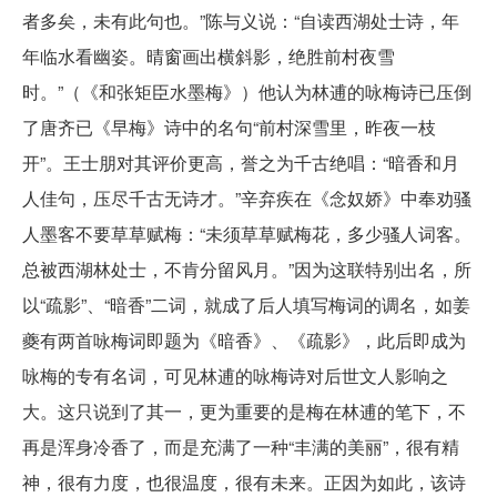
者多矣，未有此句也。”陈与义说：“自读西湖处士诗，年
年临水看幽姿。晴窗画出横斜影，绝胜前村夜雪
时。”（《和张矩臣水墨梅》）他认为林逋的咏梅诗已压倒
了唐齐已《早梅》诗中的名句“前村深雪里，昨夜一枝
开”。王士朋对其评价更高，誉之为千古绝唱：“暗香和月
人佳句，压尽千古无诗才。”辛弃疾在《念奴娇》中奉劝骚
人墨客不要草草赋梅：“未须草草赋梅花，多少骚人词客。
总被西湖林处士，不肯分留风月。”因为这联特别出名，所
以“疏影”、“暗香”二词，就成了后人填写梅词的调名，如姜
夔有两首咏梅词即题为《暗香》、《疏影》，此后即成为
咏梅的专有名词，可见林逋的咏梅诗对后世文人影响之
大。这只说到了其一，更为重要的是梅在林逋的笔下，不
再是浑身冷香了，而是充满了一种“丰满的美丽”，很有精
神，很有力度，也很温度，很有未来。正因为如此，该诗