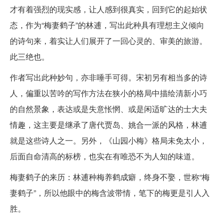
才有着强烈的现实感，让人感到很真实，回到它的起始状
态，作为“梅妻鹤子”的林逋，写出此种具有理想主义倾向
的诗句来，着实让人们展开了一回心灵的、审美的旅游。
此三绝也。
作者写出此种妙句，亦非唾手可得。宋初另有相当多的诗
人，偏重以苦吟的写作方法在狭小的格局中描绘清新小巧
的自然景象，表达或是失意怅惘、或是闲适旷达的士大夫
情趣，这主要是继承了唐代贾岛、姚合一派的风格，林逋
就是这些诗人之一。另外，《山园小梅》格局未免太小，
后面自命清高的标榜，也实在有唯恐不为人知的味道。
梅妻鹤子的来历：林逋种梅养鹤成癖，终身不娶，世称“梅
妻鹤子”，所以他眼中的梅含波带情，笔下的梅更是引人入
胜。