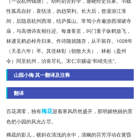
（一说杭州钱塘）。幼时刻苦好学，通晓经史百家。书载
性孤高自好，喜恬淡，勿趋荣利。长大后，曾漫游江淮
间，后隐居杭州西湖，结庐孤山。常驾小舟遍游西湖诸寺
庙，与高僧诗友相往还。每逢客至，叫门童子纵鹤放飞，
林逋见鹤必棹舟归来。作诗随就随弃，从不留存。1028年
（天圣六年）卒。其侄林彰（朝散大夫）、林彬（盈州
令）同至杭州，治丧尽礼。宋仁宗赐谥“和靖先生”。
山园小梅·其一翻译及注释
翻译
梅花
百花凋零，独有
迎着寒风昂然盛开，那明媚艳丽的景
色把小园的风光占尽。
稀疏的影儿，横斜在清浅的水中，清幽的芬芳浮动在黄昏