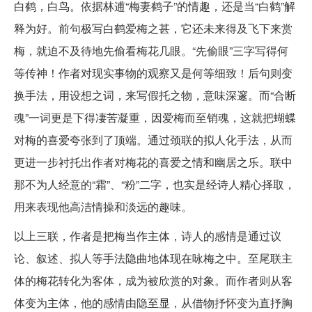
白鹤，白鸟。依据林逋“梅妻鹤子”的情趣，还是当“白鹤”解
释为好。前句极写白鹤爱梅之甚，它还未来得及飞下来赏
梅，就迫不及待地先偷看梅花几眼。“先偷眼”三字写得何
等传神！作者对现实事物的观察又是何等细致！后句则变
换手法，用设想之词，来写假托之物，意味深邃。而“合断
魂”一词更是下得凄苦凝重，因爱梅而至销魂，这就把蝴蝶
对梅的喜爱夸张到了顶端。通过颈联的拟人化手法，从而
更进一步衬托出作者对梅花的喜爱之情和幽居之乐。联中
那不为人经意的“霜”、“粉”二字，也实是经诗人精心择取，
用来表现他高洁情操和淡远的趣味。
以上三联，作者是把梅当作主体，诗人的感情是通过议
论、叙述、拟人等手法隐曲地体现在咏梅之中。至尾联主
体的梅花转化为客体，成为被欣赏的对象。而作者则从客
体变为主体，他的感情由隐至显，从借物抒怀变为直抒胸