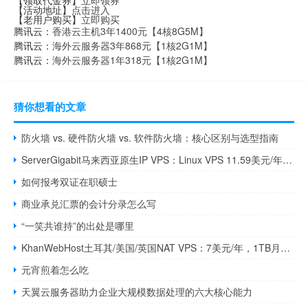
【领取代金券】
立即领券
【活动地址】
点击进入
【老用户购买】
立即购买
腾讯云：
香港云主机3年1400元【4核8G5M】
腾讯云：
海外云服务器3年868元【1核2G1M】
腾讯云：
海外云服务器1年318元【1核2G1M】
猜你想看的文章
防火墙 vs. 硬件防火墙 vs. 软件防火墙：核心区别与选型指南
ServerGigabit马来西亚原生IP VPS：Linux VPS 11.59美元/年，Windows VPS 9.59美元/月，7天退款保证
如何报考双证在职硕士
商业承兑汇票的会计分录怎么写
“一笑共谁持”的出处是哪里
KhanWebHost土耳其/美国/英国NAT VPS：7美元/年，1TB月流量，支持支付宝Paypal
元宵煎着怎么吃
天翼云服务器助力企业大规模数据处理的六大核心能力