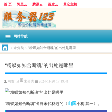
首 页
阿里云
腾讯云
百度云
其它主机
网站导航
>
未分类
>
“粉蝶如知合断魂”的出处是哪里
“粉蝶如知合断魂”的出处是哪里
未分类
网友:jzf
2024-11-20 17:19:41
山园
“粉蝶如知合断魂”出自宋代林逋的《
小梅·其一》。