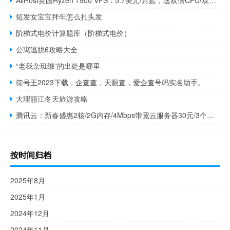
AllHost英国Ryzen 7900 VPS：5.7美元/月起，送双倍CPU/双倍内存/双倍流量
短发女宝宝拜年怎么扎头发
阶梯式电价计算题库（阶梯式电价）
公寓逃脱6攻略大全
“老我杂班缀”的出处是哪里
筛号王2023下载，企查查，天眼查，爱企查号码实名助手。
大理丽江冬天旅游攻略
腾讯云：新春盛惠2核/2G内存/4Mbps带宽云服务器30元/3个月或108元/年起
按时间归档
2025年8月
2025年1月
2024年12月
2024年11月