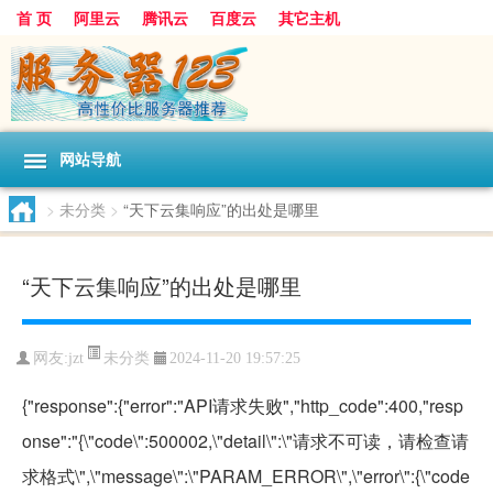
首 页
阿里云
腾讯云
百度云
其它主机
网站导航
>
未分类
>
“天下云集响应”的出处是哪里
“天下云集响应”的出处是哪里
未分类
网友:jzt
2024-11-20 19:57:25
{"response":{"error":"API请求失败","http_code":400,"resp
onse":"{\"code\":500002,\"detail\":\"请求不可读，请检查请
求格式\",\"message\":\"PARAM_ERROR\",\"error\":{\"code