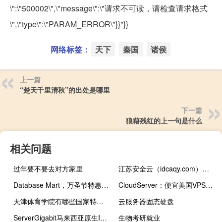
\":\"500002\",\"message\":\"请求不可读，请检查请求格式
\",\"type\":\"PARAM_ERROR\"}}"}}
网络标签：
天下
秦国
诸侯
上一篇
“楚天千里清秋”的出处是哪里
下一篇
狼藉残红的上一句是什么
相关问题
过年要不要去对方家里
江苏安全云（idcaqy.com）——企业级安全云计算服务
Database Mart，万圣节特惠/VPS低至1.99美元/月，VPS/GPU显卡服务器/独立服务器每单直减，2核2G内存50Mbps带宽不限流量
CloudServer：便宜美国VPS，低至$10/年，1Gbps带宽，1G内存/1核/20GSSD/1T流量，有授权Windows
天津体育学院有哪些国家特色专业
云服务器固态硬盘
ServerGigabit马来西亚原生IP VPS：Linux VPS 11.59美元/年，Windows VPS 9.59美元/月，7天退款保证
生物考研就业