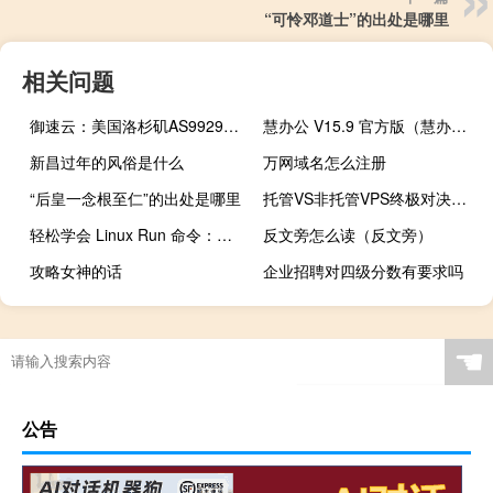
“可怜邓道士”的出处是哪里
相关问题
御速云：美国洛杉矶AS9929高防VPS，低至28元/月起，傲盾防御CC（200Gbps防御、三网AS9929线路）
慧办公 V15.9 官方版（慧办公 V15.9 官方版功能简介）
新昌过年的风俗是什么
万网域名怎么注册
“后皇一念根至仁”的出处是哪里
托管VS非托管VPS终极对决：一文读懂你的业务该选哪种
轻松学会 Linux Run 命令：提高工作效率（linuxrun命令）
反文旁怎么读（反文旁）
攻略女神的话
企业招聘对四级分数有要求吗
☚
公告