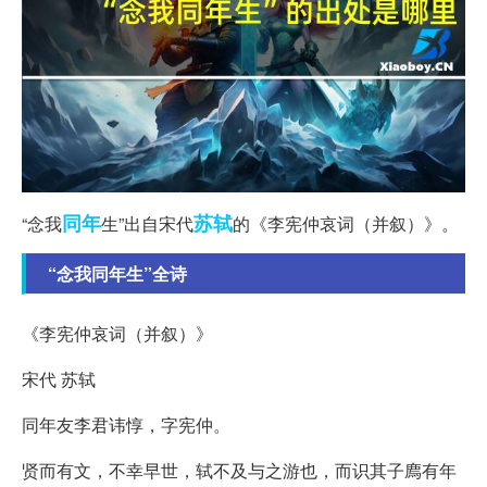
同年
苏轼
“念我
生”出自宋代
的《李宪仲哀词（并叙）》。
“念我同年生”全诗
《李宪仲哀词（并叙）》
宋代 苏轼
同年友李君讳惇，字宪仲。
贤而有文，不幸早世，轼不及与之游也，而识其子廌有年