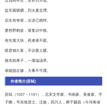
念我同年生，意长日月短。
盐车困骐骥，烈火废圭瓚。
后生有奇骨，出语已精悍。
萧然野鹤姿，谁复识中散。
有生寓大块，死者谁不窾。
嗟君独久客，不识黄土暖。
推衣助孝子，一溉滋汤旱。
谁能脱左骖，大事不可缓。
作者简介(苏轼)
苏轼（1037－1101），北宋文学家、书画家、美食家。字
子瞻，号东坡居士。汉族，四川人，葬于颍昌（今河南省