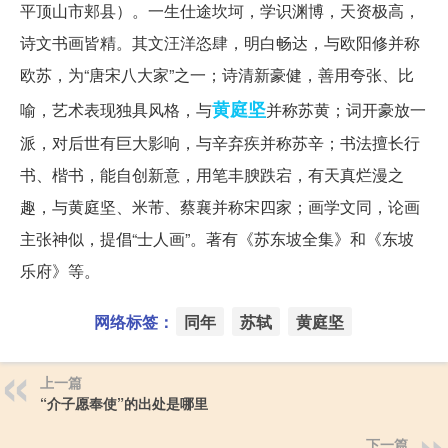
平顶山市郏县）。一生仕途坎坷，学识渊博，天资极高，
诗文书画皆精。其文汪洋恣肆，明白畅达，与欧阳修并称
欧苏，为“唐宋八大家”之一；诗清新豪健，善用夸张、比
黄庭坚
喻，艺术表现独具风格，与
并称苏黄；词开豪放一
派，对后世有巨大影响，与辛弃疾并称苏辛；书法擅长行
书、楷书，能自创新意，用笔丰腴跌宕，有天真烂漫之
趣，与黄庭坚、米芾、蔡襄并称宋四家；画学文同，论画
主张神似，提倡“士人画”。著有《苏东坡全集》和《东坡
乐府》等。
网络标签：
同年
苏轼
黄庭坚
上一篇
“介子愿奉使”的出处是哪里
下一篇