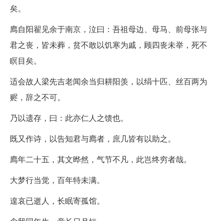
矣。
廌自阳翟见余于南京，泣曰：吾祖母边、母马、前母张与
君之丧，皆未葬，贫不敢以饥寒为戚，顾四丧未举，死不
瞑目矣。
适会故人梁先吉老闻余当归耕阳羡，以绢十匹、丝百两为
赆，辞之不可。
乃以遗存，曰：此亦仁人之馈也。
既又作诗，以告知君与廌者，庶几皆有以助之。
廌年二十五，其文晔然，气节不凡，此岂终穷者哉。
大梦行当觉，百年特未满。
遑哀已逝人，长眠寄孤馆。