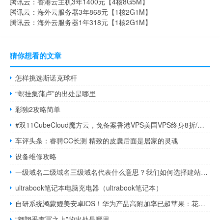
腾讯云：
香港云主机3年1400元【4核8G5M】
腾讯云：
海外云服务器3年868元【1核2G1M】
腾讯云：
海外云服务器1年318元【1核2G1M】
猜你想看的文章
怎样挑选斯诺克球杆
“螟挂集蒲卢”的出处是哪里
彩独2攻略简单
#双11CubeCloud魔方云，免备案香港VPS美国VPS终身8折/双11特惠，香港CN2 GIA/美国CN2 GIA优质网络，1Gbps带宽低至31元/月
车评头条：睿骋CC长测 精致的皮囊后面是居家的灵魂
设备维修攻略
一级域名二级域名三级域名代表什么意思？我们如何选择建站域名
ultrabook笔记本电脑充电器（ultrabook笔记本）
自研系统鸿蒙媲美安卓iOS！华为产品高附加率已超苹果：花粉忠诚度不输果粉
“翱翔乎杳冥之上”的出处是哪里