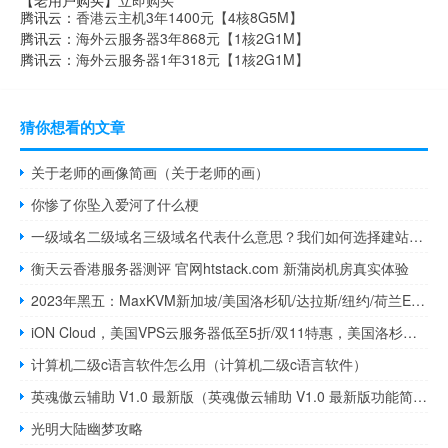
【老用户购买】
立即购买
腾讯云：
香港云主机3年1400元【4核8G5M】
腾讯云：
海外云服务器3年868元【1核2G1M】
腾讯云：
海外云服务器1年318元【1核2G1M】
猜你想看的文章
关于老师的画像简画（关于老师的画）
你惨了你坠入爱河了什么梗
一级域名二级域名三级域名代表什么意思？我们如何选择建站域名
衡天云香港服务器测评 官网htstack.com 新蒲岗机房真实体验
2023年黑五：MaxKVM新加坡/美国洛杉矶/达拉斯/纽约/荷兰EPYC 7702p VPS：1.05美元/月起
iON Cloud，美国VPS云服务器低至5折/双11特惠，美国洛杉矶/圣何塞/夏威夷，KVM虚拟/2核2G内存1Gbps带宽11.1美元/月
计算机二级c语言软件怎么用（计算机二级c语言软件）
英魂傲云辅助 V1.0 最新版（英魂傲云辅助 V1.0 最新版功能简介）
光明大陆幽梦攻略