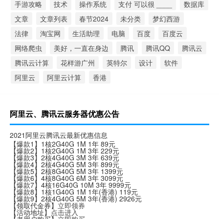
手游攻略
技术
操作系统
支付 可以很 ____
数据库
文章
文章列表
春节2024
未分类
梦幻西游
法律
淘宝网
生活助理
电脑
百度
百度云
网络爬虫
美好，一直在身边
腾讯
腾讯QQ
腾讯云
腾讯云计算
花样游广州
英特尔
设计
软件
阿里云
阿里云计算
香港
阿里云、腾讯云服务器优惠公告
2021阿里云腾讯云最新优惠信息
【爆款1】1核2G40G 1M 1年 89元
【爆款2】1核2G40G 1M 3年 229元
【爆款3】2核4G40G 3M 3年 639元
【爆款4】2核4G40G 5M 3年 899元
【爆款5】2核8G40G 5M 3年 1399元
【爆款6】4核8G40G 6M 3年 3099元
【爆款7】4核16G40G 10M 3年 9999元
【爆款8】1核1G40G 1M 1年(香港) 119元
【爆款9】2核4G40G 5M 3年(香港) 2926元
【领取代金券】
立即领券
【活动地址】
点击进入