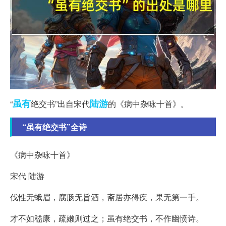
虽有
陆游
“
绝交书”出自宋代
的《病中杂咏十首》。
“虽有绝交书”全诗
《病中杂咏十首》
宋代 陆游
伐性无蛾眉，腐肠无旨酒，斋居亦得疾，果无第一手。
才不如嵇康，疏嬾则过之；虽有绝交书，不作幽愤诗。