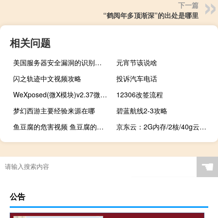
下一篇
“鹤阅年多顶渐深”的出处是哪里
相关问题
美国服务器安全漏洞的识别与防范指南
元宵节该说啥
闪之轨迹中文视频攻略
投诉汽车电话
WeXposed(微X模块)v2.37微信增强插件
12306改签流程
梦幻西游主要经验来源在哪
碧蓝航线2-3攻略
鱼豆腐的危害视频 鱼豆腐的危害有哪些
京东云：2G内存/2核/40g云盘/4M带宽，88元/年、468元/3年，北京/江苏
☚
公告