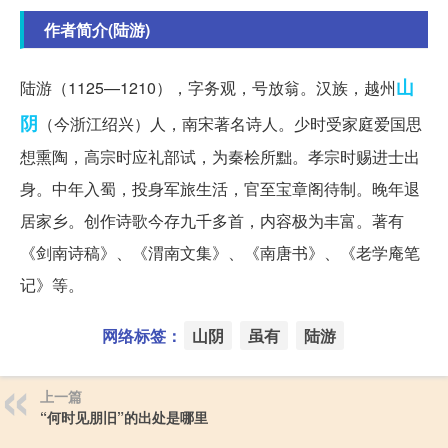
作者简介(陆游)
山
陆游（1125—1210），字务观，号放翁。汉族，越州
阴
（今浙江绍兴）人，南宋著名诗人。少时受家庭爱国思
想熏陶，高宗时应礼部试，为秦桧所黜。孝宗时赐进士出
身。中年入蜀，投身军旅生活，官至宝章阁待制。晚年退
居家乡。创作诗歌今存九千多首，内容极为丰富。著有
《剑南诗稿》、《渭南文集》、《南唐书》、《老学庵笔
记》等。
网络标签：
山阴
虽有
陆游
上一篇
“何时见朋旧”的出处是哪里