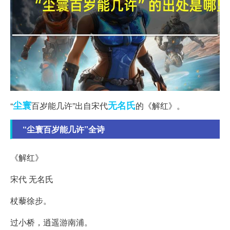
尘寰
无名氏
“
百岁能几许”出自宋代
的《解红》。
“尘寰百岁能几许”全诗
《解红》
宋代 无名氏
杖藜徐步。
过小桥，逍遥游南浦。