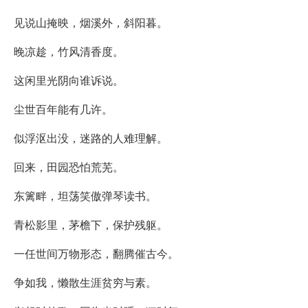
见说山掩映，烟溪外，斜阳暮。
晚凉趁，竹风清香度。
这闲里光阴向谁诉说。
尘世百年能有几许。
似浮沤出没，迷路的人难理解。
回来，田园恐怕荒芜。
东篱畔，坦荡笑傲弹琴读书。
青松影里，茅檐下，保护残躯。
一任世间万物形态，翻腾催古今。
争如我，懒散生涯贫穷与素。