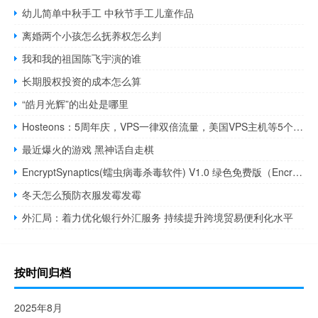
幼儿简单中秋手工 中秋节手工儿童作品
离婚两个小孩怎么抚养权怎么判
我和我的祖国陈飞宇演的谁
长期股权投资的成本怎么算
“皓月光辉”的出处是哪里
Hosteons：5周年庆，VPS一律双倍流量，美国VPS主机等5个机房，自带100G高防，低至$16/年
最近爆火的游戏 黑神话自走棋
EncryptSynaptics(蠕虫病毒杀毒软件) V1.0 绿色免费版（EncryptSynaptics(蠕虫病毒杀毒软件) V1.0 绿色免费版功能简介）
冬天怎么预防衣服发霉发霉
外汇局：着力优化银行外汇服务 持续提升跨境贸易便利化水平
按时间归档
2025年8月