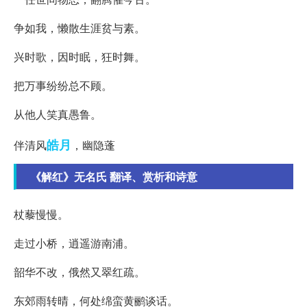
争如我，懒散生涯贫与素。
兴时歌，因时眠，狂时舞。
把万事纷纷总不顾。
从他人笑真愚鲁。
皓月
伴清风
，幽隐蓬
《解红》无名氏 翻译、赏析和诗意
杖藜慢慢。
走过小桥，逍遥游南浦。
韶华不改，俄然又翠红疏。
东郊雨转晴，何处绵蛮黄鹂谈话。