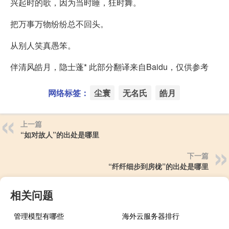
兴起时的歌，因为当时睡，狂时舞。
把万事万物纷纷总不回头。
从别人笑真愚笨。
伴清风皓月，隐士蓬* 此部分翻译来自Baidu，仅供参考
网络标签：
尘寰
无名氏
皓月
上一篇
“如对故人”的出处是哪里
下一篇
“纤纤细步到房栊”的出处是哪里
相关问题
管理模型有哪些
海外云服务器排行