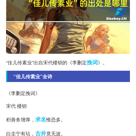
挽词
“佳儿传素业”出自宋代楼钥的《李删定
》。
“佳儿传素业”全诗
《李删定挽词》
宋代 楼钥
求名
积善务增厚，
惟恐多。
古井
白圭宁有玷，
竟无波。