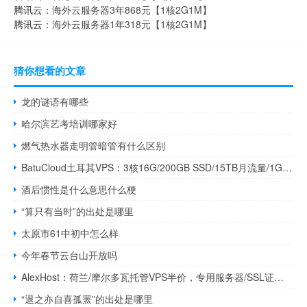
腾讯云：
海外云服务器3年868元【1核2G1M】
腾讯云：
海外云服务器1年318元【1核2G1M】
猜你想看的文章
龙的谜语有哪些
哈尔滨艺考培训哪家好
燃气热水器走明管暗管有什么区别
BatuCloud土耳其VPS：3核16G/200GB SSD/15TB月流量/1Gbps带宽/6.5美元/月
酒后惯性是什么意思什么梗
“算只有当时”的出处是哪里
太原市61中初中怎么样
今年春节云台山开放吗
AlexHost：荷兰/摩尔多瓦托管VPS半价，专用服务器/SSL证书/Litespeed托管/litespeed托管九折促销
“退之亦自喜孤罴”的出处是哪里