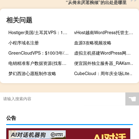
“从倚未厌茗椀倾”的出处是哪里
相关问题
Hostiger美国/土耳其VPS：1核1G/30GB SSD/无限流量/1Gbps带宽/1个IPv4/5.99美元/首月
vHost越南WordPress托管主机：1网站/1数据库/50GB空间/无限流量/10个邮箱/100封邮件/75000越南盾/月
小程序域名注册
血源3攻略视频攻略
GreenCloudVPS：$100/3年/5核AMD EPYC/10G内存/100G NVMe SSD/2T流量/10Gbps端口/东京/新加坡/香港
虚拟主机搭建WordPress网站全攻略：零基础快速建站
电销精准客户数据资源(找客户资源的网站)筛号王
便宜国外独立服务器_RAKsmart美国日本韩国香港独立服务器$46/月起（不限流量，送免费域名及SSL证书，注册送$100）
梦幻西游心愿瓶制作攻略
CubeCloud：周年庆全场Lite系列7折/Pro系列85折（香港原生IP VPS、香港CN2 GIA VPS、美国CN2 GIA VPS）
☚
公告