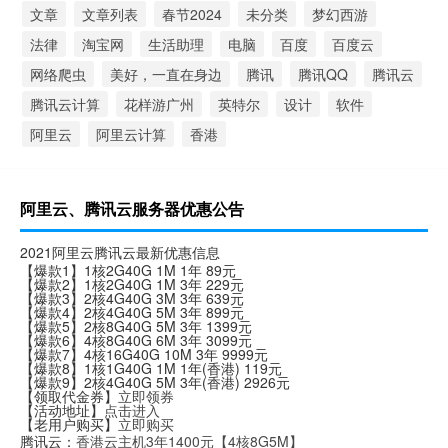
文章
文章列表
春节2024
未分类
梦幻西游
法律
淘宝网
生活助理
电脑
百度
百度云
网络爬虫
美好，一直在身边
腾讯
腾讯QQ
腾讯云
腾讯云计算
花样游广州
英特尔
设计
软件
阿里云
阿里云计算
香港
阿里云、腾讯云服务器优惠公告
2021阿里云腾讯云最新优惠信息
【爆款1】1核2G40G 1M 1年 89元
【爆款2】1核2G40G 1M 3年 229元
【爆款3】2核4G40G 3M 3年 639元
【爆款4】2核4G40G 5M 3年 899元
【爆款5】2核8G40G 5M 3年 1399元
【爆款6】4核8G40G 6M 3年 3099元
【爆款7】4核16G40G 10M 3年 9999元
【爆款8】1核1G40G 1M 1年(香港) 119元
【爆款9】2核4G40G 5M 3年(香港) 2926元
【领取代金券】
立即领券
【活动地址】
点击进入
【老用户购买】
立即购买
腾讯云：
香港云主机3年1400元【4核8G5M】