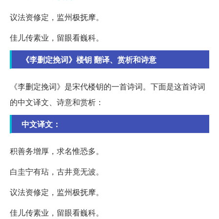
议法资修定，监州极抚摩。
佳儿传素业，留眼看巍科。
《李删定挽词》楼钥 翻译、赏析和诗意
《李删定挽词》是宋代楼钥的一首诗词。下面是这首诗词
的中文译文、诗意和赏析：
中文译文：
积善务增厚，求名惟恐多。
白圭宁有玷，古井竟无波。
议法资修定，监州极抚摩。
佳儿传素业，留眼看巍科。