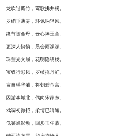
龙吹过庭竹，鸾歌拂井桐。
罗绡垂薄雾，环佩响轻风。
绛节随金母，云心捧玉童。
更深人悄悄，晨会雨濛濛。
珠莹光文履，花明隐绣栊。
宝钗行彩凤，罗帔掩丹虹。
言自瑶华浦，将朝碧帝宫。
因游李城北，偶向宋家东。
戏调初微拒，柔情已暗通。
低鬟蝉影动，回步玉尘蒙。
转面流花雪，登床抱绮丛。