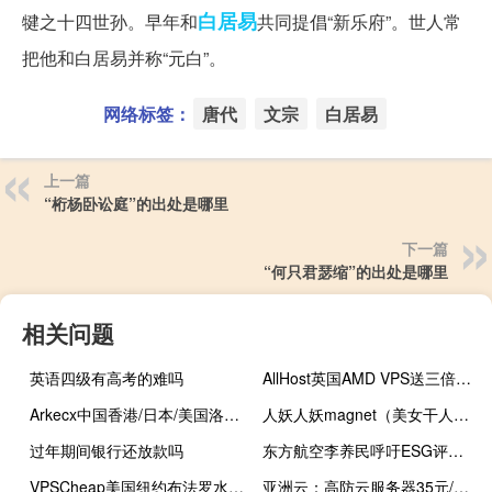
白居易
犍之十四世孙。早年和
共同提倡“新乐府”。世人常
把他和白居易并称“元白”。
网络标签：
唐代
文宗
白居易
上一篇
“桁杨卧讼庭”的出处是哪里
下一篇
“何只君瑟缩”的出处是哪里
相关问题
英语四级有高考的难吗
AllHost英国AMD VPS送三倍硬盘：1核1G/60GB NVMe/5TB流量/2Gbps/1个IPv4+v6/3.83英镑/月
Arkecx中国香港/日本/美国洛杉矶1Gbps带宽CN2 GIA VPS六折：27美元/月起，支持支付宝Paypal
人妖人妖magnet（美女干人妖magnet）
过年期间银行还放款吗
东方航空李养民呼吁ESG评价透明化：有企业在环境方面引发全球关注竟然还能成为优等生
VPSCheap美国纽约布法罗水牛城KVM VPS：无限流量/100Mbps/18.2美元/年
亚洲云：高防云服务器35元/月起，亚洲云88折优惠，香港/美国/日本CN2 VPS线路22元/月起