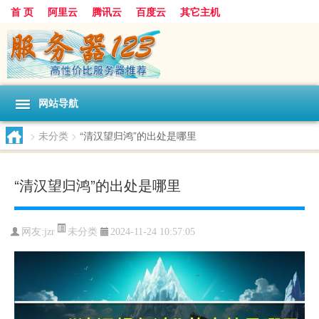
首 页
阿里云
腾讯云
百度云
其它主机
网站导航
>
未分类
>
“清汉望归鸿”的出处是哪里
“清汉望归鸿”的出处是哪里
未分类
网友:jzr
2024-11-24 10:57:05