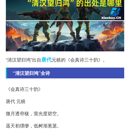
唐代
“清汉望归鸿”出自
元稹的《会真诗三十韵》。
“清汉望归鸿”全诗
《会真诗三十韵》
唐代 元稹
微月透帘栊，萤光度碧空。
遥天初缥缈，低树渐葱茏。