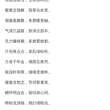
鸳鸯交颈舞，翡翠合欢笼。
眉黛羞频聚，朱唇暖更融。
气清兰蕊馥，肤润玉肌丰。
无力慵移腕，多娇爱敛躬。
汗光珠点点，发乱绿松松。
方喜千年会，俄闻五夜穷。
留连时有限，缱绻意难终。
慢脸含愁态，芳词誓素衷。
赠环明运合，留结表心同。
啼粉流清镜，残灯绕暗虫。