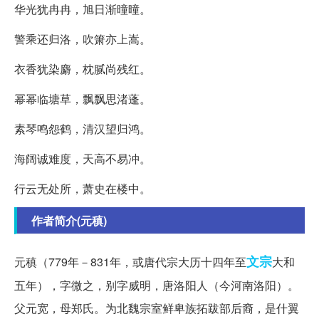
华光犹冉冉，旭日渐曈曈。
警乘还归洛，吹箫亦上嵩。
衣香犹染麝，枕腻尚残红。
幂幂临塘草，飘飘思渚蓬。
素琴鸣怨鹤，清汉望归鸿。
海阔诚难度，天高不易冲。
行云无处所，萧史在楼中。
作者简介(元稹)
文宗
元稹（779年－831年，或唐代宗大历十四年至
大和
五年），字微之，别字威明，唐洛阳人（今河南洛阳）。
父元宽，母郑氏。为北魏宗室鲜卑族拓跋部后裔，是什翼