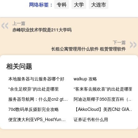
网络标签：
专科
大学
大连市
上一篇
赤峰职业技术学院是211大学吗
下一篇
长租公寓管理用什么软件 租赁管理软件
相关问题
本地服务器与云服务器哪个好
walkup 攻略
“余生足暌异”的出处是哪里
“客来客去频欢喜”的出处是哪里
服务器导航网：什么是cn2 gtp线路
阿迪达斯椰子350百度百科（阿迪达斯椰子350官网）
70d数码单反摄影完全攻略
【AkkoCloud】美西CN2 GIA/德国CN2 GIA/英国CN2 GIA VPS服务器，延时低，网络速度优秀！
便宜澳大利亚VPS_HostYun悉尼联通9929直连大带宽VPS终身9折23.4元/月
证券证书有什么用