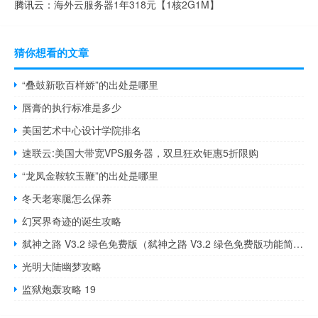
腾讯云：
海外云服务器1年318元【1核2G1M】
猜你想看的文章
“叠鼓新歌百样娇”的出处是哪里
唇膏的执行标准是多少
美国艺术中心设计学院排名
速联云:美国大带宽VPS服务器，双旦狂欢钜惠5折限购
“龙凤金鞍软玉鞭”的出处是哪里
冬天老寒腿怎么保养
幻冥界奇迹的诞生攻略
弑神之路 V3.2 绿色免费版（弑神之路 V3.2 绿色免费版功能简介）
光明大陆幽梦攻略
监狱炮轰攻略 19