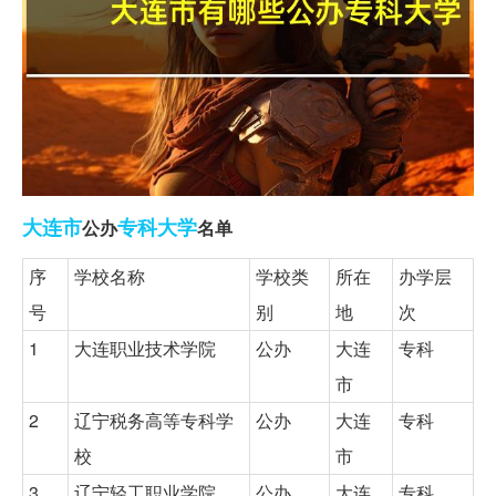
大连市
专科
大学
公办
名单
序
学校名称
学校类
所在
办学层
号
别
地
次
1
大连职业技术学院
公办
大连
专科
市
2
辽宁税务高等专科学
公办
大连
专科
校
市
3
辽宁轻工职业学院
公办
大连
专科