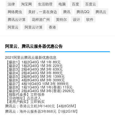
法律
淘宝网
生活助理
电脑
百度
百度云
网络爬虫
美好，一直在身边
腾讯
腾讯QQ
腾讯云
腾讯云计算
花样游广州
英特尔
设计
软件
阿里云
阿里云计算
香港
阿里云、腾讯云服务器优惠公告
2021阿里云腾讯云最新优惠信息
【爆款1】1核2G40G 1M 1年 89元
【爆款2】1核2G40G 1M 3年 229元
【爆款3】2核4G40G 3M 3年 639元
【爆款4】2核4G40G 5M 3年 899元
【爆款5】2核8G40G 5M 3年 1399元
【爆款6】4核8G40G 6M 3年 3099元
【爆款7】4核16G40G 10M 3年 9999元
【爆款8】1核1G40G 1M 1年(香港) 119元
【爆款9】2核4G40G 5M 3年(香港) 2926元
【领取代金券】
立即领券
【活动地址】
点击进入
【老用户购买】
立即购买
腾讯云：
香港云主机3年1400元【4核8G5M】
腾讯云：
海外云服务器3年868元【1核2G1M】