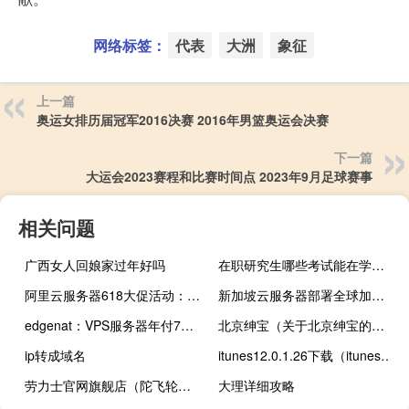
网络标签：
代表
大洲
象征
上一篇
奥运女排历届冠军2016决赛 2016年男篮奥运会决赛
下一篇
大运会2023赛程和比赛时间点 2023年9月足球赛事
相关问题
广西女人回娘家过年好吗
在职研究生哪些考试能在学校之外进行
阿里云服务器618大促活动：最低0.9折，几款最值得买的云产品介绍
新加坡云服务器部署全球加速方案
edgenat：VPS服务器年付7折，买服务器送亚太CDN
北京绅宝（关于北京绅宝的介绍）
ip转成域名
itunes12.0.1.26下载（itunes12.0.1.26）
劳力士官网旗舰店（陀飞轮是什么意思）
大理详细攻略