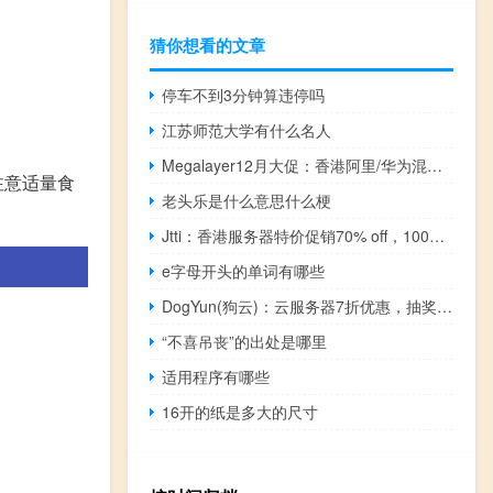
猜你想看的文章
停车不到3分钟算违停吗
江苏师范大学有什么名人
Megalayer12月大促：香港阿里/华为混合云6折，美国家宽VPS/香港/新加坡/高防服务器最低5折起
注意适量食
老头乐是什么意思什么梗
Jtti：香港服务器特价促销70% off，100M带宽@不限流量，$ 99.3/月，免费20G DDoS防御
e字母开头的单词有哪些
DogYun(狗云)：云服务器7折优惠，抽奖送余额/5折优惠码等，香港/日/韩/美等十多个机房可选
“不喜吊丧”的出处是哪里
适用程序有哪些
16开的纸是多大的尺寸