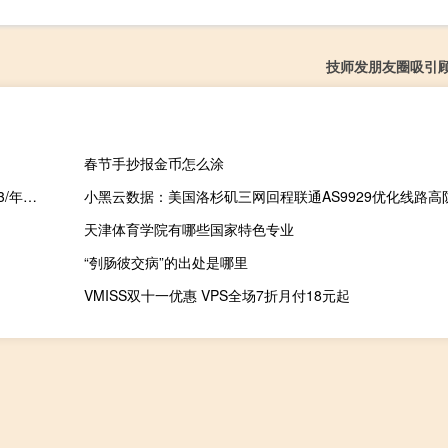
技师发朋友圈吸引
春节手抄报金币怎么涂
Jtti：高防IP限时5折优惠-新加坡/香港/美国CN2云服务器特价$30.3/年起，低至$2.5/月
天津体育学院有哪些国家特色专业
“刳肠彼交病”的出处是哪里
VMISS双十一优惠 VPS全场7折月付18元起