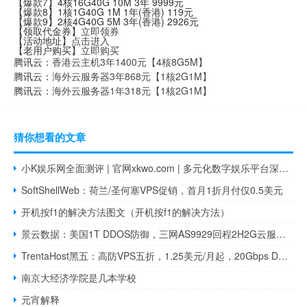
【爆款7】4核16G40G 10M 3年 9999元
【爆款8】1核1G40G 1M 1年(香港) 119元
【爆款9】2核4G40G 5M 3年(香港) 2926元
【领取代金券】
立即领券
【活动地址】
点击进入
【老用户购买】
立即购买
腾讯云：
香港云主机3年1400元【4核8G5M】
腾讯云：
海外云服务器3年868元【1核2G1M】
腾讯云：
海外云服务器1年318元【1核2G1M】
猜你想看的文章
小K娱乐网全面测评 | 官网xkwo.com | 多元化数字娱乐平台深度体验
SoftShellWeb：荷兰/圣何塞VPS促销，首月1折月付仅0.5美元
开机按f1的解决方法图文（开机按f1的解决方法）
景云数据：美国1T DDOS防御，三网AS9929回程2H2G云服务器33元/月
TrentaHost黑五：高防VPS五折，1.25美元/月起，20Gbps DDoS防护
南京大经济学院是几本学校
元宵解释