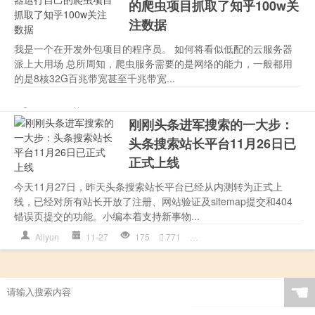
的爬虫项目抓取了知乎100w关
注数据
我是一个在开发外包项目的程序员。 如何将看似低配的云服务器
派上大用场 总所周知，爬虫服务需要的是网络的能力，一般都用
的是8核32G百兆带宽甚至千兆带宽...
MySQL
,
PHP
,
Redis
,
中央处
Aliyun
12-01
248
83
电脑
,
网络爬虫
,
美好，一直在身边
刚刚头条进军搜索的一大步：
头条搜索站长平台11月26日已
正式上线
今天11月27日，昨天头条搜索站长平台已经从内测转为正式上
线，已经对所有站长开放了注册、网站验证及sitemap提交和404
错误页提交的功能。小编本着支持新事物...
Aliyun
11-27
175
771
XML
,
今日头条
,
搜索引擎
,
百
☚