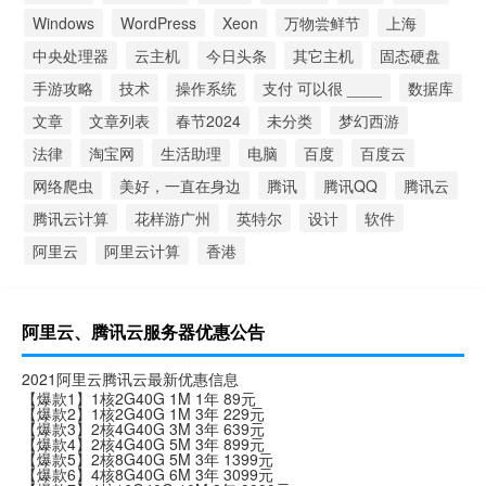
Windows
WordPress
Xeon
万物尝鲜节
上海
中央处理器
云主机
今日头条
其它主机
固态硬盘
手游攻略
技术
操作系统
支付 可以很 ____
数据库
文章
文章列表
春节2024
未分类
梦幻西游
法律
淘宝网
生活助理
电脑
百度
百度云
网络爬虫
美好，一直在身边
腾讯
腾讯QQ
腾讯云
腾讯云计算
花样游广州
英特尔
设计
软件
阿里云
阿里云计算
香港
阿里云、腾讯云服务器优惠公告
2021阿里云腾讯云最新优惠信息
【爆款1】1核2G40G 1M 1年 89元
【爆款2】1核2G40G 1M 3年 229元
【爆款3】2核4G40G 3M 3年 639元
【爆款4】2核4G40G 5M 3年 899元
【爆款5】2核8G40G 5M 3年 1399元
【爆款6】4核8G40G 6M 3年 3099元