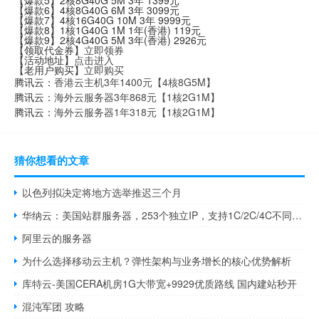
【爆款5】2核8G40G 5M 3年 1399元
【爆款6】4核8G40G 6M 3年 3099元
【爆款7】4核16G40G 10M 3年 9999元
【爆款8】1核1G40G 1M 1年(香港) 119元
【爆款9】2核4G40G 5M 3年(香港) 2926元
【领取代金券】
立即领券
【活动地址】
点击进入
【老用户购买】
立即购买
腾讯云：
香港云主机3年1400元【4核8G5M】
腾讯云：
海外云服务器3年868元【1核2G1M】
腾讯云：
海外云服务器1年318元【1核2G1M】
猜你想看的文章
以色列拟决定将地方选举推迟三个月
华纳云：美国站群服务器，253个独立IP，支持1C/2C/4C不同C段，精品CN2三网直连，速度快延迟低
阿里云的服务器
为什么选择移动云主机？弹性架构与业务增长的核心优势解析
库特云-美国CERA机房1G大带宽+9929优质路线 国内建站秒开
混沌军团 攻略