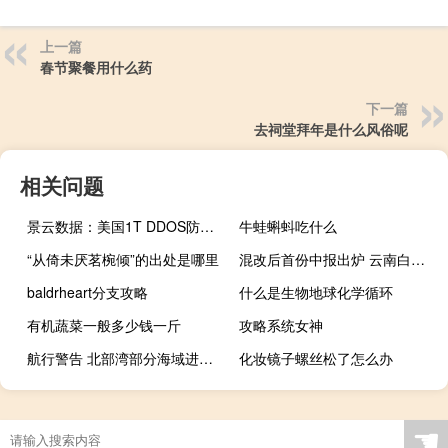
上一篇
春节聚餐用什么药
下一篇
去祠堂拜年是什么风俗呢
相关问题
景云数据：美国1T DDOS防御，三网AS9929回程2H2G云服务器33元/月
牛蛙蝌蚪吃什么
“从倚未厌茗椀倾”的出处是哪里
混改后首份中报出炉 云南白药扣非净利同比大减26%
baldrheart分支攻略
什么是生物地球化学循环
有机蔬菜一般多少钱一斤
攻略系统女神
航行警告 北部湾部分海域进行实弹射击训练
化妆镜子螺丝松了怎么办
☚