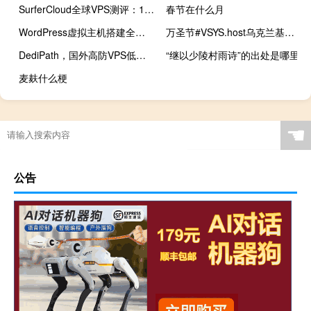
SurferCloud全球VPS测评：17个数据中心+灵活支付，是否值得选择？
春节在什么月
WordPress虚拟主机搭建全攻略：从零开始的一键部署指南
万圣节#VSYS.host乌克兰基辅抗投诉VPS四折：离岸匿名，无视DMCA，7美元/月起
DediPath，国外高防VPS低至$15/年，免费20G防御，特价高防独立服务器低至$39/月，1Gbps带宽不限流量
“继以少陵村雨诗”的出处是哪里
麦麸什么梗
☚
公告