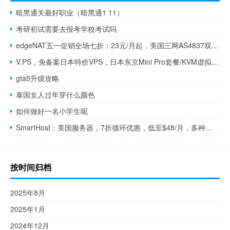
暗黑通关最好职业（暗黑通1 11）
考研初试需要去报考学校考试吗
edgeNAT五一促销全场七折：23元/月起，美国三网AS4837双ISP VPS/香港VPS/韩国CN2 VPS/韩国SK线路原生IP VPS
V.PS，免备案日本特价VPS，日本东京Mini Pro套餐/KVM虚拟，1核1G内存500Mbps带宽29欧元/月
gta5升级攻略
泰国女人过年穿什么颜色
如何做好一名小学生呢
SmartHost：美国服务器，7折循环优惠，低至$48/月，多种型号，10个机房可供选择
按时间归档
2025年8月
2025年1月
2024年12月