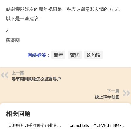
感谢亲朋好友的新年祝词是一种表达谢意和友情的方式。
以下是一些建议：
<
藏瓷网
网络标签：
新年
贺词
这句话
上一篇
春节期间购物怎么监督客户
下一篇
线上拜年创意
相关问题
天涯明月刀手游哪个职业最强（天涯明月刀阅历）
crunchbits，全场VPS云服务器循环4.4折@新年优惠，美国科达伦机房，KVM虚拟/1Gbps带宽低至$23.76/年