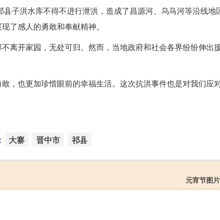
西祁县子洪水库不得不进行泄洪，造成了昌源河、乌马河等沿线地
展现了感人的勇敢和奉献精神。
得不离开家园，无处可归。然而，当地政府和社会各界纷纷伸出
勇敢，也更加珍惜眼前的幸福生活。这次抗洪事件也是对我们应
：
大寨
晋中市
祁县
元宵节图片