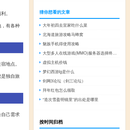
猜你想看的文章
顺利。
大年初四去宜家吃什么菜
地，有各种
北海道旅游攻略马蜂窝
魅族手机得使用攻略
大型多人在线游戏(MMO)服务器选择终极指南
虚拟主机价钱
住宿地点。
梦幻西游lg是什么
您是独自旅
剑网3论坛（剑三论坛）
拜年红包怎么领取
“造次雪盈明镜里”的出处是哪里
合自己需求
按时间归档