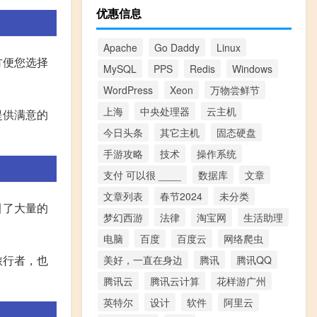
优惠信息
Apache
Go Daddy
Linux
方便您选择
MySQL
PPS
Redis
Windows
WordPress
Xeon
万物尝鲜节
上海
中央处理器
云主机
提供满意的
今日头条
其它主机
固态硬盘
手游攻略
技术
操作系统
支付 可以很 ____
数据库
文章
文章列表
春节2024
未分类
引了大量的
梦幻西游
法律
淘宝网
生活助理
电脑
百度
百度云
网络爬虫
旅行者，也
美好，一直在身边
腾讯
腾讯QQ
腾讯云
腾讯云计算
花样游广州
英特尔
设计
软件
阿里云