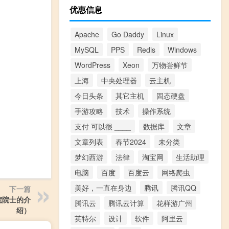
优惠信息
Apache
Go Daddy
Linux
MySQL
PPS
Redis
Windows
WordPress
Xeon
万物尝鲜节
上海
中央处理器
云主机
今日头条
其它主机
固态硬盘
手游攻略
技术
操作系统
支付 可以很 ____
数据库
文章
文章列表
春节2024
未分类
梦幻西游
法律
淘宝网
生活助理
电脑
百度
百度云
网络爬虫
美好，一直在身边
腾讯
腾讯QQ
下一篇
院院士的介
腾讯云
腾讯云计算
花样游广州
绍）
英特尔
设计
软件
阿里云