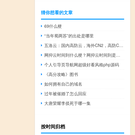
猜你想看的文章
69什么梗
“当年蜀两苏”的出处是哪里
五洛云：国内高防云，海外CN2，高防CDN,宿主机服务器,含优惠码,热销中
网抑云时间到什么梗？网抑云时间到是什么意思什么梗
个人引导页导航网超级好看风格php源码
《高分攻略》图书
如何拥有自己的域名
过年被催婚了怎么回应
大唐荣耀李倓死于哪一集
按时间归档