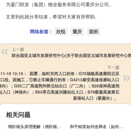
为厦门联发（集团）物业服务有限公司重庆分公司。
文章到此就分享结束，希望对大家有所帮助。
网络标签：
欣悦
重庆
面积
上一篇
联合国亚太城市发展研究中心(关于联合国亚太城市发展研究中心简
下一篇
3-11-19 12:15： 因雾，临时关闭入口的有：G70福银高速襄阳北至
口段。因施工，①禁止车辆通行的有：G4213麻安高速保康站入口
麻向）；G55二广高速荆州桥北站出口（广二向）；S28保神高速尧
站入口（神保向）；S53枣石高速兴隆站出入口；S78蕲嘉高速黄石
新港站入口（蕲嘉向）。 ​​​
相关问题
增距镜头原理图解（增距镜头）
和平精英如何改网名（如何改网名）