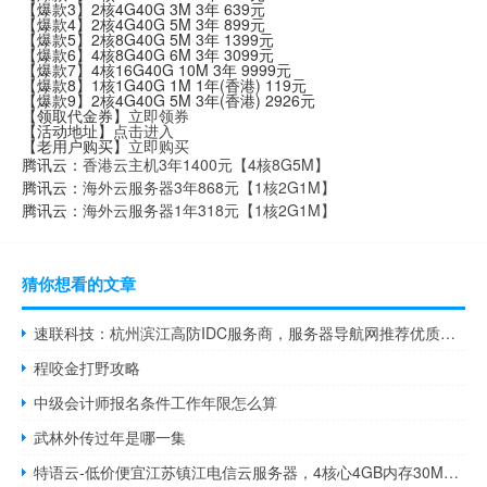
【爆款3】2核4G40G 3M 3年 639元
【爆款4】2核4G40G 5M 3年 899元
【爆款5】2核8G40G 5M 3年 1399元
【爆款6】4核8G40G 6M 3年 3099元
【爆款7】4核16G40G 10M 3年 9999元
【爆款8】1核1G40G 1M 1年(香港) 119元
【爆款9】2核4G40G 5M 3年(香港) 2926元
【领取代金券】
立即领券
【活动地址】
点击进入
【老用户购买】
立即购买
腾讯云：
香港云主机3年1400元【4核8G5M】
腾讯云：
海外云服务器3年868元【1核2G1M】
腾讯云：
海外云服务器1年318元【1核2G1M】
猜你想看的文章
速联科技：杭州滨江高防IDC服务商，服务器导航网推荐优质主机
程咬金打野攻略
中级会计师报名条件工作年限怎么算
武林外传过年是哪一集
特语云-低价便宜江苏镇江电信云服务器，4核心4GB内存30M带宽仅需79元，搭载E5-2680v4的CPU，DDR4内存，畅享极致体验