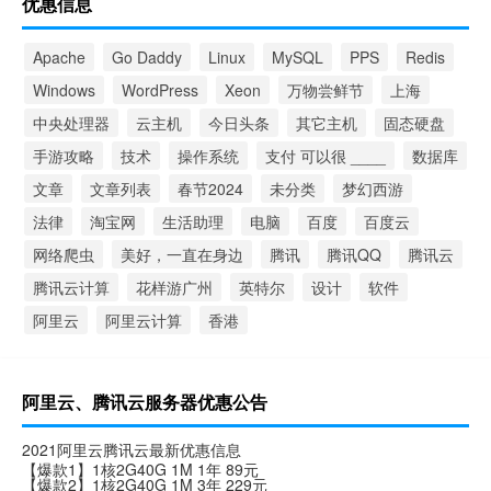
优惠信息
Apache
Go Daddy
Linux
MySQL
PPS
Redis
Windows
WordPress
Xeon
万物尝鲜节
上海
中央处理器
云主机
今日头条
其它主机
固态硬盘
手游攻略
技术
操作系统
支付 可以很 ____
数据库
文章
文章列表
春节2024
未分类
梦幻西游
法律
淘宝网
生活助理
电脑
百度
百度云
网络爬虫
美好，一直在身边
腾讯
腾讯QQ
腾讯云
腾讯云计算
花样游广州
英特尔
设计
软件
阿里云
阿里云计算
香港
阿里云、腾讯云服务器优惠公告
2021阿里云腾讯云最新优惠信息
【爆款1】1核2G40G 1M 1年 89元
【爆款2】1核2G40G 1M 3年 229元