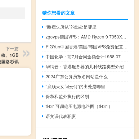
猜你想看的文章
“幽襟失所从”的出处是哪里
zgovps德国VPS：AMD Ryzen 9 7950X3D/DDR5内存/电信CN2 GIA/联通as9929，17美元/季，支持支付宝/PayPal
PIGYun中国香港/美国/韩国VPS免费配置翻倍+充值赠金，港韩美精品网11元起
下一篇
1核、1GB
中国化学：前7月合同金额合计1958.07亿元
）美国洛杉矶
华纳云：香港服务器的几种线路类型介绍
2024广东公务员报名网站是什么
“底须天女问云何”的出处是哪里
保释和监外执行的区别
tl431可调稳压电源电路图（tl431）
语文课代表职责