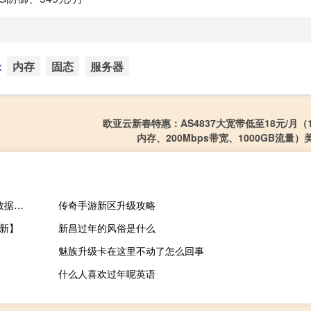
：
内存
固态
服务器
欧亚云新春特惠：AS4837大宽带低至18元/月（
内存、200Mbps带宽、1000GB流量
arkecx，国外便宜VPS云服务器6折优惠，香港/日本/韩国/美国等数据中心，KVM虚拟/1核1G内存1Gbps带宽72美元/年
传奇手游新区升级攻略
更新】
新昌过年的风俗是什么
魅族升级卡在这里不动了怎么回事
什么人喜欢过年呢英语