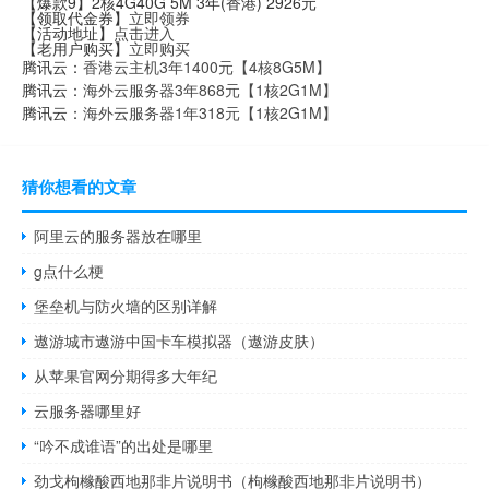
【爆款9】2核4G40G 5M 3年(香港) 2926元
【领取代金券】
立即领券
【活动地址】
点击进入
【老用户购买】
立即购买
腾讯云：
香港云主机3年1400元【4核8G5M】
腾讯云：
海外云服务器3年868元【1核2G1M】
腾讯云：
海外云服务器1年318元【1核2G1M】
猜你想看的文章
阿里云的服务器放在哪里
g点什么梗
堡垒机与防火墙的区别详解
遨游城市遨游中国卡车模拟器（遨游皮肤）
从苹果官网分期得多大年纪
云服务器哪里好
“吟不成谁语”的出处是哪里
劲戈枸橼酸西地那非片说明书（枸橼酸西地那非片说明书）