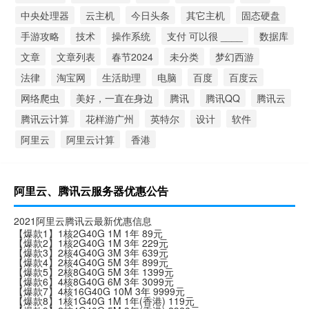
中央处理器
云主机
今日头条
其它主机
固态硬盘
手游攻略
技术
操作系统
支付 可以很 ____
数据库
文章
文章列表
春节2024
未分类
梦幻西游
法律
淘宝网
生活助理
电脑
百度
百度云
网络爬虫
美好，一直在身边
腾讯
腾讯QQ
腾讯云
腾讯云计算
花样游广州
英特尔
设计
软件
阿里云
阿里云计算
香港
阿里云、腾讯云服务器优惠公告
2021阿里云腾讯云最新优惠信息
【爆款1】1核2G40G 1M 1年 89元
【爆款2】1核2G40G 1M 3年 229元
【爆款3】2核4G40G 3M 3年 639元
【爆款4】2核4G40G 5M 3年 899元
【爆款5】2核8G40G 5M 3年 1399元
【爆款6】4核8G40G 6M 3年 3099元
【爆款7】4核16G40G 10M 3年 9999元
【爆款8】1核1G40G 1M 1年(香港) 119元