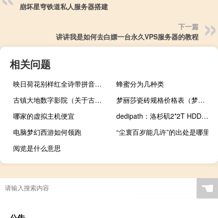
崩坏星穹铁道私人服务器搭建
下一篇
讲讲我是如何去白嫖一台永久VPS服务器的教程
相关问题
映日荷花别样红全诗带拼音（映日荷花）
蜂蜜分为几种类
古镇大地数字影院（关于古镇大地数字影院的介绍）
梦丽莎瓷砖规格价格表（梦丽）
哪家的虚拟主机便宜
dedipath：洛杉矶2*2T HDD存储服务器55美元/月
电脑梦幻西游如何领跑
“尘寰百岁能几许”的出处是哪里
阅览是什么意思
☚
公告