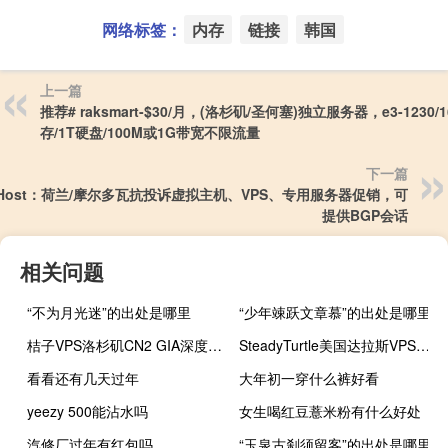
网络标签：
内存
链接
韩国
上一篇
推荐# raksmart-$30/月，(洛杉矶/圣何塞)独立服务器，e3-1230/
存/1T硬盘/100M或1G带宽不限流量
下一篇
exHost：荷兰/摩尔多瓦抗投诉虚拟主机、VPS、专用服务器促销，可
提供BGP会话
相关问题
“不为月光迷”的出处是哪里
“少年竦跃文章慕”的出处是哪里
桔子VPS洛杉矶CN2 GIA深度测评报告
SteadyTurtle美国达拉斯VPS：2核6G/40GB NVMe/1TB流量/1Gbps/9.95美元/月，免费Windows系统
看看还有几天过年
大年初一穿什么裤好看
yeezy 500能沾水吗
女生喝红豆薏米粉有什么好处
汽修厂过年有红包吗
“玉泉古刹须留客”的出处是哪里