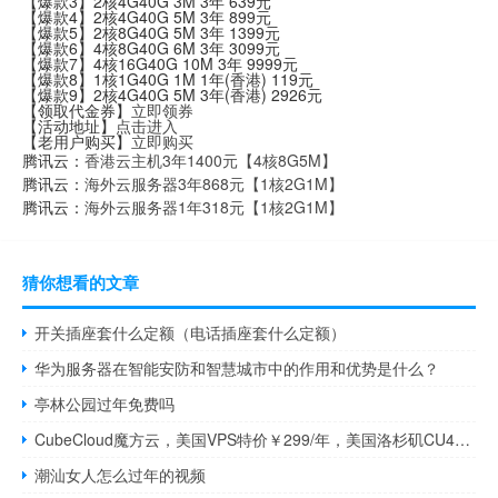
【爆款3】2核4G40G 3M 3年 639元
【爆款4】2核4G40G 5M 3年 899元
【爆款5】2核8G40G 5M 3年 1399元
【爆款6】4核8G40G 6M 3年 3099元
【爆款7】4核16G40G 10M 3年 9999元
【爆款8】1核1G40G 1M 1年(香港) 119元
【爆款9】2核4G40G 5M 3年(香港) 2926元
【领取代金券】
立即领券
【活动地址】
点击进入
【老用户购买】
立即购买
腾讯云：
香港云主机3年1400元【4核8G5M】
腾讯云：
海外云服务器3年868元【1核2G1M】
腾讯云：
海外云服务器1年318元【1核2G1M】
猜你想看的文章
开关插座套什么定额（电话插座套什么定额）
华为服务器在智能安防和智慧城市中的作用和优势是什么？
亭林公园过年免费吗
CubeCloud魔方云，美国VPS特价￥299/年，美国洛杉矶CU4837，KVM虚拟/1Gbps带宽/金盾CC清洗标准防护
潮汕女人怎么过年的视频