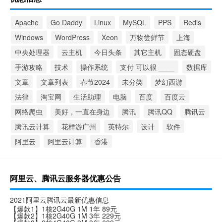
Apache
Go Daddy
Linux
MySQL
PPS
Redis
Windows
WordPress
Xeon
万物尝鲜节
上海
中央处理器
云主机
今日头条
其它主机
固态硬盘
手游攻略
技术
操作系统
支付 可以很 ____
数据库
文章
文章列表
春节2024
未分类
梦幻西游
法律
淘宝网
生活助理
电脑
百度
百度云
网络爬虫
美好，一直在身边
腾讯
腾讯QQ
腾讯云
腾讯云计算
花样游广州
英特尔
设计
软件
阿里云
阿里云计算
香港
阿里云、腾讯云服务器优惠公告
2021阿里云腾讯云最新优惠信息
【爆款1】1核2G40G 1M 1年 89元
【爆款2】1核2G40G 1M 3年 229元