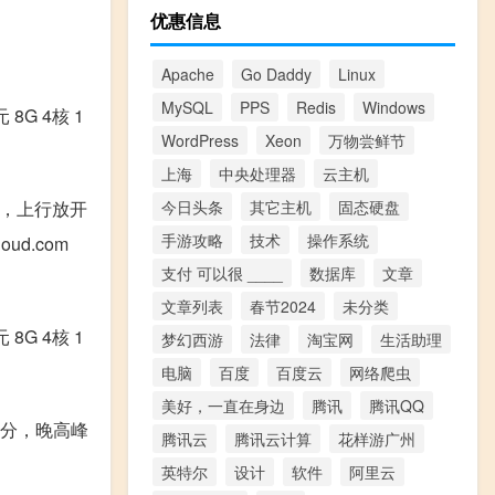
优惠信息
Apache
Go Daddy
Linux
MySQL
PPS
Redis
Windows
元 8G 4核 1
WordPress
Xeon
万物尝鲜节
上海
中央处理器
云主机
今日头条
其它主机
固态硬盘
G口，上行放开
手游攻略
技术
操作系统
ud.com
支付 可以很 ____
数据库
文章
文章列表
春节2024
未分类
 8G 4核 1
梦幻西游
法律
淘宝网
生活助理
电脑
百度
百度云
网络爬虫
美好，一直在身边
腾讯
腾讯QQ
掺水分，晚高峰
腾讯云
腾讯云计算
花样游广州
英特尔
设计
软件
阿里云